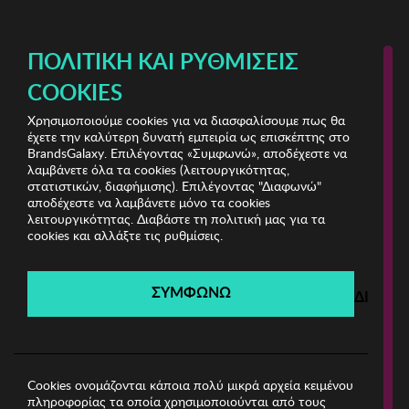
ΔΩΡΕΑΝ ΜΕΤΑΦΟΡΙΚΑ ΜΕ ΠΙΣΤΩΤΙΚΗ Ή ΧΡΕΩΣΤΙΚΗ ΚΑΡΤΑ, PAYPAL & IRIS!
ΠΟΛΙΤΙΚΉ ΚΑΙ ΡΥΘΜΊΣΕΙΣ
COOKIES
Χρησιμοποιούμε cookies για να διασφαλίσουμε πως θα
Marc Malone Sunglasses
έχετε την καλύτερη δυνατή εμπειρία ως επισκέπτης στο
BrandsGalaxy. Επιλέγοντας «Συμφωνώ», αποδέχεστε να
λαμβάνετε όλα τα cookies (λειτουργικότητας,
Marc Malone Sunglasses
στατιστικών, διαφήμισης). Επιλέγοντας "Διαφωνώ"
αποδέχεστε να λαμβάνετε μόνο τα cookies
λειτουργικότητας. Διαβάστε τη πολιτική μας για τα
Λήγει σε:
00
ημέρες
|
00
ώρες
00
λεπτά
00
δευτ.
cookies και αλλάξτε τις ρυθμίσεις.
Filters
ΣΥΜΦΩΝΩ
ΔΙΑΦΩ
Η καμπάνια έχει λήξει.
Δείτε τις προσφορές μας από τις διαθέσιμες
καμπάνιες!
Cookies ονομάζονται κάποια πολύ μικρά αρχεία κειμένου
πληροφορίας τα οποία χρησιμοποιούνται από τους