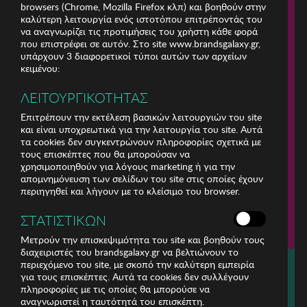
browsers (Chrome, Mozilla Firefox κλπ) και βοηθούν στην
καλύτερη λειτουργία ενός ιστοτόπου επιτρέποντάς του
να αναγνωρίζει τις προτιμήσεις του χρήστη κάθε φορά
που επιστρέφει σε αυτόν. Στο site www.brandsgalaxy.gr,
υπάρχουν 3 διαφορετικοί τύποι αυτών των αρχείων
κειμένου:
ΛΕΙΤΟΥΡΓΙΚΟΤΗΤΑΣ
Επιτρέπουν την εκτέλεση βασικών λειτουργιών του site
και είναι υποχρεωτικά για την λειτουργία του site. Αυτά
τα cookies δεν συγκεντρώνουν πληροφορίες σχετικά με
τους επισκέπτες που θα μπορούσαν να
χρησιμοποιηθούν για λόγους marketing ή για την
απομνημόνευση των σελίδων του site στις οποίες έχουν
περιηγηθεί και λήγουν με το κλείσιμο του browser.
ΕΤΑΙΡΕΙΑ
ΣΤΑΤΙΣΤΙΚΩΝ
ΕΞΥΠΗΡΕΤΗΣΗ ΠΕΛΑΤΩΝ
Μετρούν την επισκεψιμότητα του site και βοηθούν τους
διαχειριστές του brandsgalaxy.gr να βελτιώνουν το
περιεχόμενο του site, με σκοπό την καλύτερη εμπειρία
Για τηλεφωνικές παραγγελίες καλέστε
για τους επισκέπτες. Αυτά τα cookies δεν συλλέγουν
211 18 94 400
πληροφορίες με τις οποίες θα μπορούσε να
(Δευτέρα έως Παρασκευή 9:30 - 14:30 & 24ώρες Φωνητική Πύλη)
αναγνωριστεί η ταυτότητά του επισκέπτη.