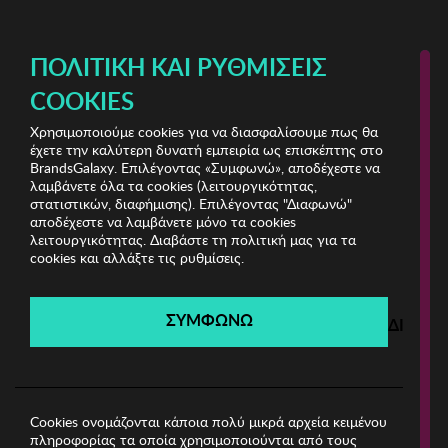
ΔΩΡΕΑΝ ΜΕΤΑΦΟΡΙΚΑ ΜΕ ΑΓΟΡΕΣ ΑΠΌ 49€ ΚΑΙ ΆΝΩ!
ΠΟΛΙΤΙΚΉ ΚΑΙ ΡΥΘΜΊΣΕΙΣ
COOKIES
Χρησιμοποιούμε cookies για να διασφαλίσουμε πως θα
Marc Malone Sunglasses
έχετε την καλύτερη δυνατή εμπειρία ως επισκέπτης στο
BrandsGalaxy. Επιλέγοντας «Συμφωνώ», αποδέχεστε να
λαμβάνετε όλα τα cookies (λειτουργικότητας,
Marc Malone Sunglasses
στατιστικών, διαφήμισης). Επιλέγοντας "Διαφωνώ"
αποδέχεστε να λαμβάνετε μόνο τα cookies
λειτουργικότητας. Διαβάστε τη πολιτική μας για τα
Λήγει σε:
00
ημέρες
|
00
ώρες
00
λεπτά
00
δευτ.
cookies και αλλάξτε τις ρυθμίσεις.
Filters
ΣΥΜΦΩΝΩ
ΔΙΑΦΩ
Η καμπάνια έχει λήξει.
Δείτε τις προσφορές μας από τις διαθέσιμες
καμπάνιες!
Cookies ονομάζονται κάποια πολύ μικρά αρχεία κειμένου
πληροφορίας τα οποία χρησιμοποιούνται από τους