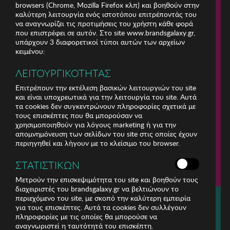
browsers (Chrome, Mozilla Firefox κλπ) και βοηθούν στην
καλύτερη λειτουργία ενός ιστοτόπου επιτρέποντάς του
να αναγνωρίζει τις προτιμήσεις του χρήστη κάθε φορά
που επιστρέφει σε αυτόν. Στο site www.brandsgalaxy.gr,
υπάρχουν 3 διαφορετικοί τύποι αυτών των αρχείων
κειμένου:
ΛΕΙΤΟΥΡΓΙΚΟΤΗΤΑΣ
Επιτρέπουν την εκτέλεση βασικών λειτουργιών του site
και είναι υποχρεωτικά για την λειτουργία του site. Αυτά
τα cookies δεν συγκεντρώνουν πληροφορίες σχετικά με
τους επισκέπτες που θα μπορούσαν να
χρησιμοποιηθούν για λόγους marketing ή για την
απομνημόνευση των σελίδων του site στις οποίες έχουν
περιηγηθεί και λήγουν με το κλείσιμο του browser.
ΕΤΑΙΡΕΙΑ
ΣΤΑΤΙΣΤΙΚΩΝ
ΕΞΥΠΗΡΕΤΗΣΗ ΠΕΛΑΤΩΝ
Μετρούν την επισκεψιμότητα του site και βοηθούν τους
διαχειριστές του brandsgalaxy.gr να βελτιώνουν το
περιεχόμενο του site, με σκοπό την καλύτερη εμπειρία
Για τηλεφωνικές παραγγελίες καλέστε
για τους επισκέπτες. Αυτά τα cookies δεν συλλέγουν
211 18 94 400
πληροφορίες με τις οποίες θα μπορούσε να
(Δευτέρα έως Παρασκευή 9:30 - 14:30 & 24ώρες Φωνητική Πύλη)
αναγνωριστεί η ταυτότητά του επισκέπτη.