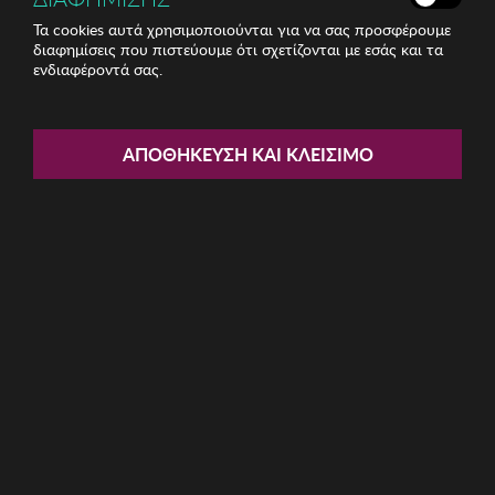
Τα cookies αυτά χρησιμοποιούνται για να σας προσφέρουμε
διαφημίσεις που πιστεύουμε ότι σχετίζονται με εσάς και τα
ενδιαφέροντά σας.
Share:
Γυναικεία Σανδάλια MALESA
ΑΠΟΘΉΚΕΥΣΗ ΚΑΙ ΚΛΕΊΣΙΜΟ
ΚΩΔ: M1008-3-MALESA028
10.00€
Μέγεθος:
36
37
40