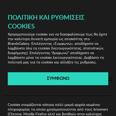
ΔΩΡΕΑΝ ΜΕΤΑΦΟΡΙΚΑ ΜΕ ΠΙΣΤΩΤΙΚΗ Ή ΧΡΕΩΣΤΙΚΗ ΚΑΡΤΑ, PAYPAL & IRIS!
ΠΟΛΙΤΙΚΉ ΚΑΙ ΡΥΘΜΊΣΕΙΣ
COOKIES
Χρησιμοποιούμε cookies για να διασφαλίσουμε πως θα έχετε
Malesa Shoes Clearance
Γυναικεία Σανδάλια
την καλύτερη δυνατή εμπειρία ως επισκέπτης στο
Γυναικεία Σανδάλια MALESA
BrandsGalaxy. Επιλέγοντας «Συμφωνώ», αποδέχεστε να
λαμβάνετε όλα τα cookies (λειτουργικότητας, στατιστικών,
διαφήμισης). Επιλέγοντας "Διαφωνώ" αποδέχεστε να
λαμβάνετε μόνο τα cookies λειτουργικότητας. Διαβάστε τη
Malesa Shoes Clearance
πολιτική μας για τα cookies και αλλάξτε τις ρυθμίσεις.
Λήγει σε:
00
ημέρες
|
00
ώρες
00
λεπτά
00
δευτ.
ΣΥΜΦΩΝΩ
ΔΙ
Cookies ονομάζονται κάποια πολύ μικρά αρχεία κειμένου
πληροφορίας τα οποία χρησιμοποιούνται από τους browsers
(Chrome, Mozilla Firefox κλπ) και βοηθούν στην καλύτερη