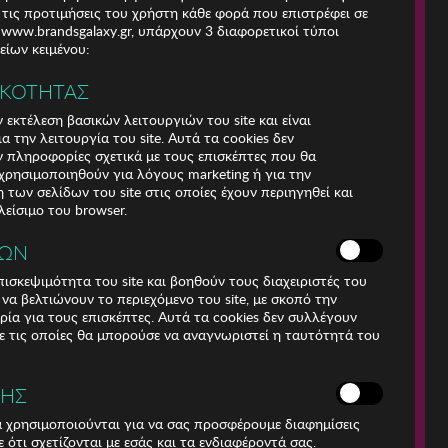
 τις προτιμήσεις του χρήστη κάθε φορά που επιστρέφει σε
e www.brandsgalaxy.gr, υπάρχουν 3 διαφορετικοί τύποι
ίων κειμένου:
ΙΚΟΤΗΤΑΣ
 εκτέλεση βασικών λειτουργιών του site και είναι
α την λειτουργία του site. Αυτά τα cookies δεν
 πληροφορίες σχετικά με τους επισκέπτες που θα
ρησιμοποιηθούν για λόγους marketing ή για την
των σελίδων του site στις οποίες έχουν περιηγηθεί και
λείσιμο του browser.
ΚΩΝ
ισκεψιμότητα του site και βοηθούν τους διαχειριστές του
r να βελτιώνουν το περιεχόμενο του site, με σκοπό την
Για τηλεφωνικές
ρία για τους επισκέπτες. Αυτά τα cookies δεν συλλέγουν
παραγγελίες καλέστε
 τις οποίες θα μπορούσε να αναγνωριστεί η ταυτότητά του
211 18 94 400
(Δευτέρα έως Παρασκευή
9:30 - 14:30 & 24ώρες
ΣΗΣ
Φωνητική Πύλη)
Αριθμός Γ.Ε.Μη.:
ά χρησιμοποιούνται για να σας προσφέρουμε διαφημίσεις
009456401000
 ότι σχετίζονται με εσάς και τα ενδιαφέροντά σας.