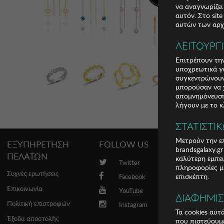
να αναγνωρίζει
αυτόν. Στο sit
αυτών των αρχε
ΛΕΙΤΟΥΡΓ
Επιτρέπουν την
υποχρεωτικά γι
συγκεντρώνουν
μπορούσαν να χ
απομνημόνευση 
λήγουν με το κ
ΣΤΑΤΙΣΤΙ
Μετρούν την επ
ΕΞΥΠΗΡΕΤΗΣΗ
FOLLOW US
PROMO
brandsgalaxy.g
ΠΕΛΑΤΩΝ
καλύτερη εμπει
Twitter
Brands
πληροφορίες με
Συχνές ερωτήσεις
επισκέπτη.
Facebook
Επικοινωνία
YouTube
ΔΙΑΦΗΜΙ
Πολιτική επιστροφών
Instagram
Τα cookies αυτ
Έξοδα αποστολής
που πιστεύουμε