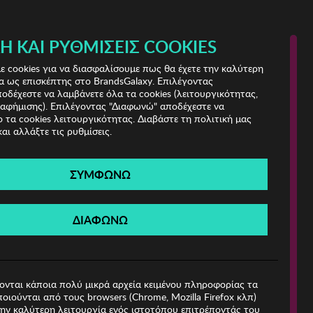
 & IRIS!
Ή ΚΑΙ ΡΥΘΜΊΣΕΙΣ COOKIES
(0)
- ΕΓΓΡΑΦΗ
ΤΟ ΚΑΛΑΘΙ ΜΟΥ
 cookies για να διασφαλίσουμε πως θα έχετε την καλύτερη
α ως επισκέπτης στο BrandsGalaxy. Επιλέγοντας
δέχεστε να λαμβάνετε όλα τα cookies (λειτουργικότητας,
ιαφήμισης). Επιλέγοντας "Διαφωνώ" αποδέχεστε να
 τα cookies λειτουργικότητας. Διαβάστε τη πολιτική μας
και αλλάξτε τις ρυθμίσεις.
ΣΥΜΦΩΝΩ
Βρέθηκαν
0 Προϊόντα
ΔΙΑΦΩΝΩ
ιες!
ονται κάποια πολύ μικρά αρχεία κειμένου πληροφορίας τα
οιούνται από τους browsers (Chrome, Mozilla Firefox κλπ)
ην καλύτερη λειτουργία ενός ιστοτόπου επιτρέποντάς του