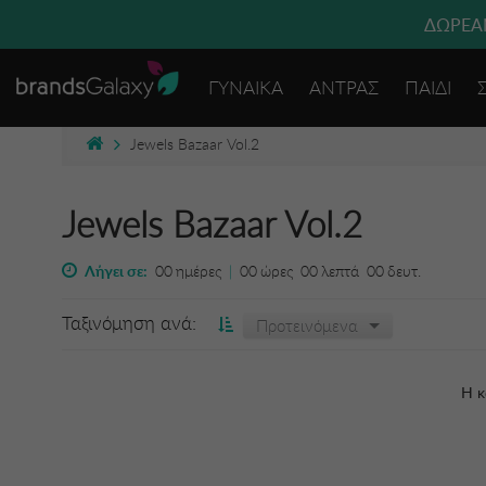
ΔΩΡΕΑΝ
ΓΥΝΑΙΚΑ
ΑΝΤΡΑΣ
ΠΑΙΔΙ
Jewels Bazaar Vol.2
Jewels Bazaar Vol.2
Λήγει σε:
00
ημέρες
|
00
ώρες
00
λεπτά
00
δευτ.
Ταξινόμηση ανά:
Προτεινόμενα
Η κ