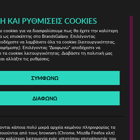
Ή ΚΑΙ ΡΥΘΜΊΣΕΙΣ COOKIES
(0)
- ΕΓΓΡΑΦΗ
ΤΟ ΚΑΛΑΘΙ ΜΟΥ
 cookies για να διασφαλίσουμε πως θα έχετε την καλύτερη
α ως επισκέπτης στο BrandsGalaxy. Επιλέγοντας
δέχεστε να λαμβάνετε όλα τα cookies (λειτουργικότητας,
ιαφήμισης). Επιλέγοντας "Διαφωνώ" αποδέχεστε να
 τα cookies λειτουργικότητας. Διαβάστε τη πολιτική μας
και αλλάξτε τις ρυθμίσεις.
ΣΥΜΦΩΝΩ
Βρέθηκαν
0 Προϊόντα
ΔΙΑΦΩΝΩ
ιες!
ονται κάποια πολύ μικρά αρχεία κειμένου πληροφορίας τα
οιούνται από τους browsers (Chrome, Mozilla Firefox κλπ)
ην καλύτερη λειτουργία ενός ιστοτόπου επιτρέποντάς του