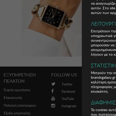
να αναγνωρίζει
αυτόν. Στο sit
αυτών των αρχε
ΛΕΙΤΟΥΡΓ
Επιτρέπουν την
υποχρεωτικά γι
συγκεντρώνουν
μπορούσαν να χ
απομνημόνευση 
λήγουν με το κ
ΣΤΑΤΙΣΤΙ
Μετρούν την επ
ΕΞΥΠΗΡΕΤΗΣΗ
FOLLOW US
PROMO
brandsgalaxy.g
ΠΕΛΑΤΩΝ
καλύτερη εμπει
Twitter
Brands
πληροφορίες με
Συχνές ερωτήσεις
επισκέπτη.
Facebook
Επικοινωνία
YouTube
ΔΙΑΦΗΜΙ
Πολιτική επιστροφών
Instagram
Τα cookies αυτ
Έξοδα αποστολής
που πιστεύουμε