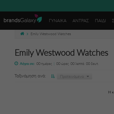
ΓΥΝΑΙΚΑ
ΑΝΤΡΑΣ
ΠΑΙΔΙ
Emily Westwood Watches
Emily Westwood Watches
Λήγει σε:
00
ημέρες
|
00
ώρες
00
λεπτά
00
δευτ.
Ταξινόμηση ανά:
Προτεινόμενα
Η κ