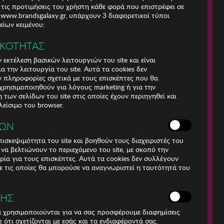
 τις προτιμήσεις του χρήστη κάθε φορά που επιστρέφει σε
e www.brandsgalaxy.gr, υπάρχουν 3 διαφορετικοί τύποι
ίων κειμένου:
ΙΚΟΤΗΤΑΣ
 εκτέλεση βασικών λειτουργιών του site και είναι
α την λειτουργία του site. Αυτά τα cookies δεν
 πληροφορίες σχετικά με τους επισκέπτες που θα
ρησιμοποιηθούν για λόγους marketing ή για την
των σελίδων του site στις οποίες έχουν περιηγηθεί και
λείσιμο του browser.
ΚΩΝ
ισκεψιμότητα του site και βοηθούν τους διαχειριστές του
r να βελτιώνουν το περιεχόμενο του site, με σκοπό την
Για τηλεφωνικές
ρία για τους επισκέπτες. Αυτά τα cookies δεν συλλέγουν
παραγγελίες καλέστε
 τις οποίες θα μπορούσε να αναγνωριστεί η ταυτότητά του
211 18 94 400
(Δευτέρα έως Παρασκευή
9:30 - 14:30 & 24ώρες
ΣΗΣ
Φωνητική Πύλη)
Αριθμός Γ.Ε.Μη.:
ά χρησιμοποιούνται για να σας προσφέρουμε διαφημίσεις
009456401000
 ότι σχετίζονται με εσάς και τα ενδιαφέροντά σας.