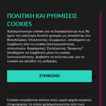
ΔΩΡΕΑΝ ΜΕΤΑΦΟΡΙΚΑ ΜΕ ΠΙΣΤΩΤΙΚΗ Ή ΧΡΕΩΣΤΙΚΗ ΚΑΡΤΑ, PAYPAL & IRIS!
ΠΟΛΙΤΙΚΉ ΚΑΙ ΡΥΘΜΊΣΕΙΣ
COOKIES
Χρησιμοποιούμε cookies για να διασφαλίσουμε πως θα
Chiara Ferragni Watches & Jewels
ΓΥΝΑΙΚΑ
έχετε την καλύτερη δυνατή εμπειρία ως επισκέπτης στο
BrandsGalaxy. Επιλέγοντας «Συμφωνώ», αποδέχεστε να
λαμβάνετε όλα τα cookies (λειτουργικότητας,
Chiara Ferragni Watches &
στατιστικών, διαφήμισης). Επιλέγοντας "Διαφωνώ"
αποδέχεστε να λαμβάνετε μόνο τα cookies
λειτουργικότητας. Διαβάστε τη πολιτική μας για τα
Jewels
cookies και αλλάξτε τις ρυθμίσεις.
Λήγει σε:
00
ημέρες
|
00
ώρες
00
λεπτά
00
δευτ.
ΣΥΜΦΩΝΩ
ΔΙΑΦΩ
Filters
Η καμπάνια έχει λήξει.
Δείτε τις προσφορές μας από τις διαθέσιμες
καμπάνιες!
Cookies ονομάζονται κάποια πολύ μικρά αρχεία κειμένου
πληροφορίας τα οποία χρησιμοποιούνται από τους