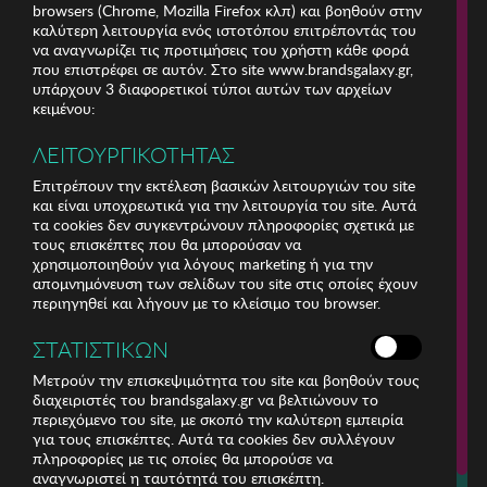
browsers (Chrome, Mozilla Firefox κλπ) και βοηθούν στην
καλύτερη λειτουργία ενός ιστοτόπου επιτρέποντάς του
να αναγνωρίζει τις προτιμήσεις του χρήστη κάθε φορά
που επιστρέφει σε αυτόν. Στο site www.brandsgalaxy.gr,
υπάρχουν 3 διαφορετικοί τύποι αυτών των αρχείων
κειμένου:
ΛΕΙΤΟΥΡΓΙΚΟΤΗΤΑΣ
Επιτρέπουν την εκτέλεση βασικών λειτουργιών του site
και είναι υποχρεωτικά για την λειτουργία του site. Αυτά
τα cookies δεν συγκεντρώνουν πληροφορίες σχετικά με
τους επισκέπτες που θα μπορούσαν να
χρησιμοποιηθούν για λόγους marketing ή για την
απομνημόνευση των σελίδων του site στις οποίες έχουν
περιηγηθεί και λήγουν με το κλείσιμο του browser.
ΣΤΑΤΙΣΤΙΚΩΝ
ΕΤΑΙΡΕΙΑ
Μετρούν την επισκεψιμότητα του site και βοηθούν τους
διαχειριστές του brandsgalaxy.gr να βελτιώνουν το
ΕΞΥΠΗΡΕΤΗΣΗ ΠΕΛΑΤΩΝ
περιεχόμενο του site, με σκοπό την καλύτερη εμπειρία
για τους επισκέπτες. Αυτά τα cookies δεν συλλέγουν
πληροφορίες με τις οποίες θα μπορούσε να
Για τηλεφωνικές παραγγελίες καλέστε
αναγνωριστεί η ταυτότητά του επισκέπτη.