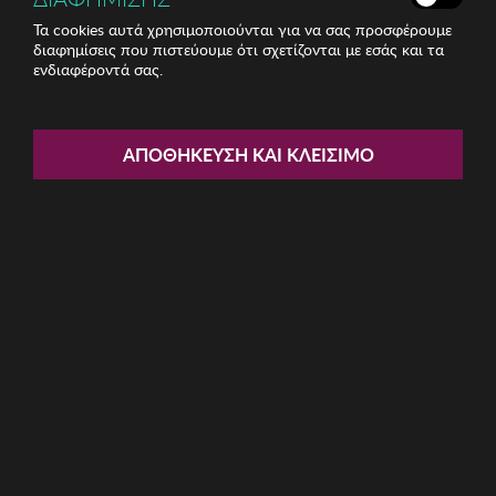
Τα cookies αυτά χρησιμοποιούνται για να σας προσφέρουμε
διαφημίσεις που πιστεύουμε ότι σχετίζονται με εσάς και τα
ενδιαφέροντά σας.
Share:
Γυναικεία Τσάντα Cavalli Class
ΑΠΟΘΉΚΕΥΣΗ ΚΑΙ ΚΛΕΊΣΙΜΟ
ΚΩΔ: CCHB01602-600
108.17€
Μέγεθος:
OS