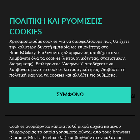
ΔΩΡΕΑΝ ΜΕΤΑΦΟΡΙΚΑ ΜΕ ΠΙΣΤΩΤΙΚΗ Ή ΧΡΕΩΣΤΙΚΗ ΚΑΡΤΑ, PAYPAL & IRIS!
ΔΩΡΕΑΝ ΜΕΤΑΦΟΡΙΚΑ ΜΕ ΑΓΟΡΕΣ ΑΠΌ 49€ ΚΑΙ ΆΝΩ!
ΠΟΛΙΤΙΚΉ ΚΑΙ ΡΥΘΜΊΣΕΙΣ
COOKIES
Χρησιμοποιούμε cookies για να διασφαλίσουμε πως θα έχετε
Cavalli Class Bags
Γυναικείες Τσάντες
Γυναικεία
την καλύτερη δυνατή εμπειρία ως επισκέπτης στο
Τσάντα Cavalli Class
BrandsGalaxy. Επιλέγοντας «Συμφωνώ», αποδέχεστε να
λαμβάνετε όλα τα cookies (λειτουργικότητας, στατιστικών,
διαφήμισης). Επιλέγοντας "Διαφωνώ" αποδέχεστε να
λαμβάνετε μόνο τα cookies λειτουργικότητας. Διαβάστε τη
Cavalli Class Bags
πολιτική μας για τα cookies και αλλάξτε τις ρυθμίσεις.
Λήγει σε:
00
ημέρες
|
00
ώρες
00
λεπτά
00
δευτ.
ΣΥΜΦΩΝΩ
ΔΙ
Cookies ονομάζονται κάποια πολύ μικρά αρχεία κειμένου
πληροφορίας τα οποία χρησιμοποιούνται από τους browsers
(Chrome, Mozilla Firefox κλπ) και βοηθούν στην καλύτερη