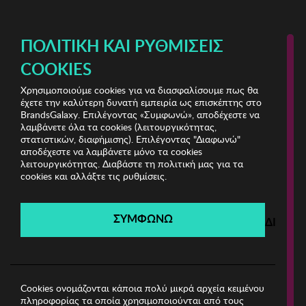
ΔΩΡΕΑΝ ΜΕΤΑΦΟΡΙΚΑ ΜΕ ΠΙΣΤΩΤΙΚΗ Ή ΧΡΕΩΣΤΙΚΗ ΚΑΡΤΑ, PAYPAL & IRIS!
ΠΟΛΙΤΙΚΉ ΚΑΙ ΡΥΘΜΊΣΕΙΣ
COOKIES
Χρησιμοποιούμε cookies για να διασφαλίσουμε πως θα
By Rafaella
έχετε την καλύτερη δυνατή εμπειρία ως επισκέπτης στο
BrandsGalaxy. Επιλέγοντας «Συμφωνώ», αποδέχεστε να
λαμβάνετε όλα τα cookies (λειτουργικότητας,
By Rafaella
στατιστικών, διαφήμισης). Επιλέγοντας "Διαφωνώ"
αποδέχεστε να λαμβάνετε μόνο τα cookies
λειτουργικότητας. Διαβάστε τη πολιτική μας για τα
Λήγει σε:
00
ημέρες
|
00
ώρες
00
λεπτά
00
δευτ.
cookies και αλλάξτε τις ρυθμίσεις.
Filters
ΣΥΜΦΩΝΩ
ΔΙΑΦΩ
Η καμπάνια έχει λήξει.
Δείτε τις προσφορές μας από τις διαθέσιμες
καμπάνιες!
Cookies ονομάζονται κάποια πολύ μικρά αρχεία κειμένου
πληροφορίας τα οποία χρησιμοποιούνται από τους