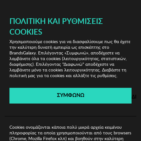
ΔΩΡΕΑΝ ΜΕΤΑΦΟΡΙΚΑ ΜΕ ΑΓΟΡΕΣ ΑΠΌ 49€ ΚΑΙ ΆΝΩ!
ΠΟΛΙΤΙΚΉ ΚΑΙ ΡΥΘΜΊΣΕΙΣ
COOKIES
Χρησιμοποιούμε cookies για να διασφαλίσουμε πως θα έχετε
Bella Maison
Πετσέτες
Πετσέτα Προσώπου BELLA
την καλύτερη δυνατή εμπειρία ως επισκέπτης στο
MAISON
BrandsGalaxy. Επιλέγοντας «Συμφωνώ», αποδέχεστε να
λαμβάνετε όλα τα cookies (λειτουργικότητας, στατιστικών,
διαφήμισης). Επιλέγοντας "Διαφωνώ" αποδέχεστε να
λαμβάνετε μόνο τα cookies λειτουργικότητας. Διαβάστε τη
Bella Maison
πολιτική μας για τα cookies και αλλάξτε τις ρυθμίσεις.
Λήγει σε:
00
ημέρες
|
00
ώρες
00
λεπτά
00
δευτ.
ΣΥΜΦΩΝΩ
ΔΙ
Cookies ονομάζονται κάποια πολύ μικρά αρχεία κειμένου
πληροφορίας τα οποία χρησιμοποιούνται από τους browsers
(Chrome, Mozilla Firefox κλπ) και βοηθούν στην καλύτερη