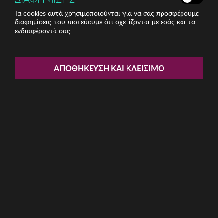
Τα cookies αυτά χρησιμοποιούνται για να σας προσφέρουμε
διαφημίσεις που πιστεύουμε ότι σχετίζονται με εσάς και τα
ενδιαφέροντά σας.
Share:
Πετσέτα Προσώπου BELLA
ΑΠΟΘΉΚΕΥΣΗ ΚΑΙ ΚΛΕΊΣΙΜΟ
MAISON
ΚΩΔ: 6004YHAV0120010
5.42€
Η καμπάνια έχει λήξει