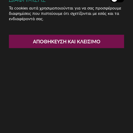
Τα cookies αυτά χρησιμοποιούνται για να σας προσφέρουμε
διαφημίσεις που πιστεύουμε ότι σχετίζονται με εσάς και τα
ενδιαφέροντά σας.
Share:
Ανδρικό Πορτοφόλι Garbalia
ΑΠΟΘΉΚΕΥΣΗ ΚΑΙ ΚΛΕΊΣΙΜΟ
ΚΩΔ: 456ZYM1619003
19.53€
Η καμπάνια έχει λήξει
Περιγραφή: