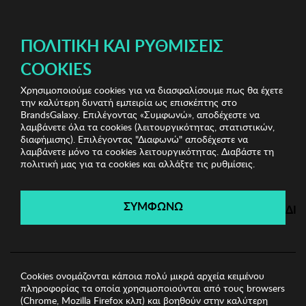
ΔΩΡΕΑΝ ΜΕΤΑΦΟΡΙΚΑ ΜΕ ΠΙΣΤΩΤΙΚΗ Ή ΧΡΕΩΣΤΙΚΗ ΚΑΡΤΑ, PAYPAL & IRIS!
ΠΟΛΙΤΙΚΉ ΚΑΙ ΡΥΘΜΊΣΕΙΣ
COOKIES
Χρησιμοποιούμε cookies για να διασφαλίσουμε πως θα έχετε
Bags & Wallets Shop
Ανδρικά Πορτοφόλια
Ανδρικό
την καλύτερη δυνατή εμπειρία ως επισκέπτης στο
Πορτοφόλι Garbalia
BrandsGalaxy. Επιλέγοντας «Συμφωνώ», αποδέχεστε να
λαμβάνετε όλα τα cookies (λειτουργικότητας, στατιστικών,
διαφήμισης). Επιλέγοντας "Διαφωνώ" αποδέχεστε να
λαμβάνετε μόνο τα cookies λειτουργικότητας. Διαβάστε τη
Bags & Wallets Shop
πολιτική μας για τα cookies και αλλάξτε τις ρυθμίσεις.
Λήγει σε:
00
ημέρες
|
00
ώρες
00
λεπτά
00
δευτ.
ΣΥΜΦΩΝΩ
ΔΙ
Cookies ονομάζονται κάποια πολύ μικρά αρχεία κειμένου
πληροφορίας τα οποία χρησιμοποιούνται από τους browsers
(Chrome, Mozilla Firefox κλπ) και βοηθούν στην καλύτερη