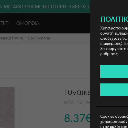
 ΜΕΤΑΦΟΡΙΚΑ ΜΕ ΠΙΣΤΩΤΙΚΗ Ή ΧΡΕΩΣΤΙΚΗ ΚΑΡΤΑ, PAYPAL
ΠΟΛΙΤΙΚ
ΣΠΙΤΙ
ΟΜΟΡΦΙΑ
ΕΙΣΟΔΟΣ 
Χρησιμοποιούμε
δυνατή εμπειρί
ναικεία Γυαλιά Ηλίου Winona
αποδέχεστε να 
διαφήμισης). Ε
λειτουργικότητ
ρυθμίσεις.
Γυναικεία Γυαλι
ΚΩΔ: 761WNA1145
8.37€
Cookies ονομάζ
χρησιμοποιούντ
στην καλύτερη 