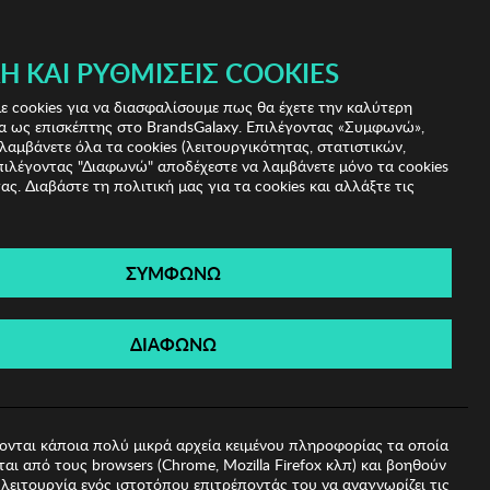
 & IRIS!
Ή ΚΑΙ ΡΥΘΜΊΣΕΙΣ COOKIES
(0)
- ΕΓΓΡΑΦΗ
ΤΟ ΚΑΛΑΘΙ ΜΟΥ
 cookies για να διασφαλίσουμε πως θα έχετε την καλύτερη
α ως επισκέπτης στο BrandsGalaxy. Επιλέγοντας «Συμφωνώ»,
λαμβάνετε όλα τα cookies (λειτουργικότητας, στατιστικών,
πιλέγοντας "Διαφωνώ" αποδέχεστε να λαμβάνετε μόνο τα cookies
ας. Διαβάστε τη πολιτική μας για τα cookies και αλλάξτε τις
ΣΥΜΦΩΝΩ
ά Ηλίου Winona
ΔΙΑΦΩΝΩ
ονται κάποια πολύ μικρά αρχεία κειμένου πληροφορίας τα οποία
αι από τους browsers (Chrome, Mozilla Firefox κλπ) και βοηθούν
λειτουργία ενός ιστοτόπου επιτρέποντάς του να αναγνωρίζει τις