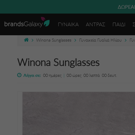
ΔΩΡΕΑΝ
ΓΥΝΑΙΚΑ
ΑΝΤΡΑΣ
ΠΑΙΔΙ
Winona Sunglasses
Γυναικεία Γυαλιά Ηλίου
Γυ
Winona Sunglasses
Λήγει σε:
00
ημέρες
|
00
ώρες
00
λεπτά
00
δευτ.