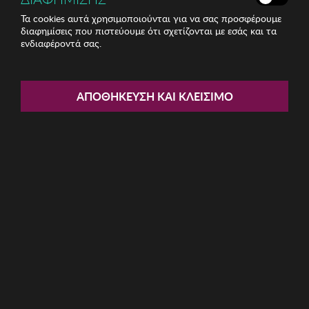
Τα cookies αυτά χρησιμοποιούνται για να σας προσφέρουμε
διαφημίσεις που πιστεύουμε ότι σχετίζονται με εσάς και τα
ενδιαφέροντά σας.
Share:
Γυναικεία Φούστα
ΑΠΟΘΉΚΕΥΣΗ ΚΑΙ ΚΛΕΊΣΙΜΟ
GIANFRANCO FERRE
ΚΩΔ: XF7365-82318-700
57.76€
Μέγεθος:
42