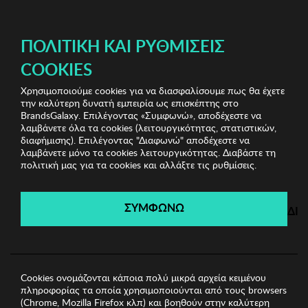
ΔΩΡΕΑΝ ΜΕΤΑΦΟΡΙΚΑ ΜΕ ΠΙΣΤΩΤΙΚΗ Ή ΧΡΕΩΣΤΙΚΗ ΚΑΡΤΑ, PAYPAL & IRIS!
ΠΟΛΙΤΙΚΉ ΚΑΙ ΡΥΘΜΊΣΕΙΣ
COOKIES
Χρησιμοποιούμε cookies για να διασφαλίσουμε πως θα έχετε
Stylish Clearance Vol.1
Γυναικείες Φούστες
Γυναικεία
την καλύτερη δυνατή εμπειρία ως επισκέπτης στο
Φούστα GIANFRANCO FERRE
BrandsGalaxy. Επιλέγοντας «Συμφωνώ», αποδέχεστε να
λαμβάνετε όλα τα cookies (λειτουργικότητας, στατιστικών,
διαφήμισης). Επιλέγοντας "Διαφωνώ" αποδέχεστε να
λαμβάνετε μόνο τα cookies λειτουργικότητας. Διαβάστε τη
Stylish Clearance Vol.1
πολιτική μας για τα cookies και αλλάξτε τις ρυθμίσεις.
Λήγει σε:
01
ημέρες
|
21
ώρες
04
λεπτά
40
δευτ.
ΣΥΜΦΩΝΩ
ΔΙ
Cookies ονομάζονται κάποια πολύ μικρά αρχεία κειμένου
πληροφορίας τα οποία χρησιμοποιούνται από τους browsers
(Chrome, Mozilla Firefox κλπ) και βοηθούν στην καλύτερη