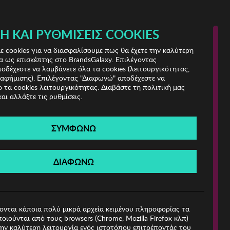
Ή ΚΑΙ ΡΥΘΜΊΣΕΙΣ COOKIES
(0)
- ΕΓΓΡΑΦΗ
ΤΟ ΚΑΛΑΘΙ ΜΟΥ
 cookies για να διασφαλίσουμε πως θα έχετε την καλύτερη
α ως επισκέπτης στο BrandsGalaxy. Επιλέγοντας
δέχεστε να λαμβάνετε όλα τα cookies (λειτουργικότητας,
ιαφήμισης). Επιλέγοντας "Διαφωνώ" αποδέχεστε να
 τα cookies λειτουργικότητας. Διαβάστε τη πολιτική μας
και αλλάξτε τις ρυθμίσεις.
ΣΥΜΦΩΝΩ
Βρέθηκαν
0 Προϊόντα
ΔΙΑΦΩΝΩ
ιες!
ονται κάποια πολύ μικρά αρχεία κειμένου πληροφορίας τα
οιούνται από τους browsers (Chrome, Mozilla Firefox κλπ)
ην καλύτερη λειτουργία ενός ιστοτόπου επιτρέποντάς του