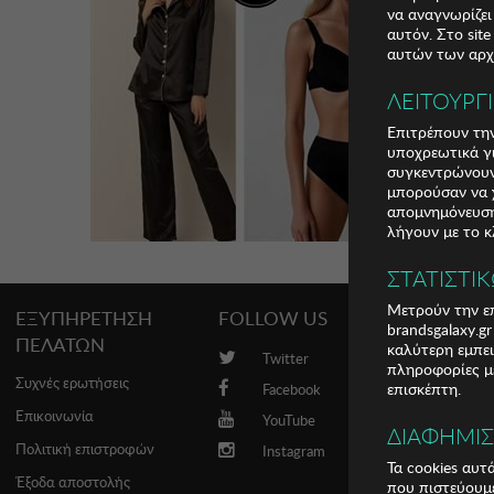
να αναγνωρίζει
αυτόν. Στο sit
αυτών των αρχε
ΛΕΙΤΟΥΡΓ
Επιτρέπουν την
υποχρεωτικά γι
συγκεντρώνουν
μπορούσαν να χ
απομνημόνευση 
λήγουν με το κ
ΣΤΑΤΙΣΤΙ
Μετρούν την επ
ΕΞΥΠΗΡΕΤΗΣΗ
FOLLOW US
PROMO
brandsgalaxy.g
ΠΕΛΑΤΩΝ
καλύτερη εμπει
Twitter
Brands
πληροφορίες με
Συχνές ερωτήσεις
επισκέπτη.
Facebook
Επικοινωνία
YouTube
ΔΙΑΦΗΜΙ
Πολιτική επιστροφών
Instagram
Τα cookies αυτ
Έξοδα αποστολής
που πιστεύουμε