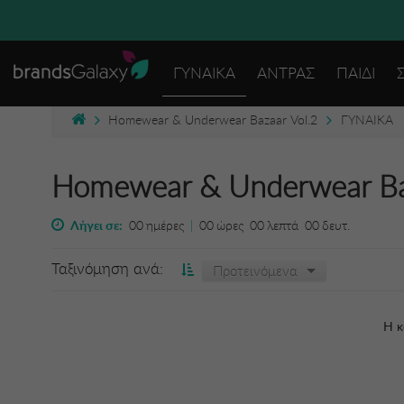
ΓΥΝΑΙΚΑ
ΑΝΤΡΑΣ
ΠΑΙΔΙ
Homewear & Underwear Bazaar Vol.2
ΓΥΝΑΙΚΑ
Homewear & Underwear Ba
Λήγει σε:
00
ημέρες
|
00
ώρες
00
λεπτά
00
δευτ.
Ταξινόμηση ανά:
Προτεινόμενα
Η κ