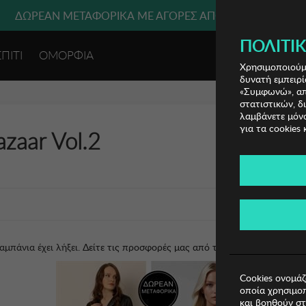
ΔΩΡΕΑΝ ΜΕΤΑΦΟΡΙΚΑ ΜΕ ΑΓΟΡΕΣ ΑΠΌ 49€ ΚΑΙ ΆΝΩ!
ΠΟΛΙΤΙΚ
ΣΠΙΤΙ
ΟΜΟΡΦΙΑ
ΕΙΣΟΔΟΣ 
Χρησιμοποιούμε
δυνατή εμπειρί
«Συμφωνώ», απο
στατιστικών, δ
λαμβάνετε μόνο
για τα cookies 
zaar Vol.2
αμπάνια έχει λήξει.
Δείτε τις προσφορές μας από τις διαθέσιμες καμπάν
Cookies ονομάζ
οποία χρησιμοπ
και βοηθούν στ