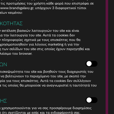
 τις προτιμήσεις του χρήστη κάθε φορά που επιστρέφει σε
e www.brandsgalaxy.gr, υπάρχουν 3 διαφορετικοί τύποι
ίων κειμένου:
ΙΚΟΤΗΤΑΣ
 εκτέλεση βασικών λειτουργιών του site και είναι
α την λειτουργία του site. Αυτά τα cookies δεν
 πληροφορίες σχετικά με τους επισκέπτες που θα
ρησιμοποιηθούν για λόγους marketing ή για την
των σελίδων του site στις οποίες έχουν περιηγηθεί και
λείσιμο του browser.
ΚΩΝ
ισκεψιμότητα του site και βοηθούν τους διαχειριστές του
r να βελτιώνουν το περιεχόμενο του site, με σκοπό την
Για τηλεφωνικές
ρία για τους επισκέπτες. Αυτά τα cookies δεν συλλέγουν
παραγγελίες καλέστε
 τις οποίες θα μπορούσε να αναγνωριστεί η ταυτότητά του
211 18 94 400
(Δευτέρα έως Παρασκευή
9:30 - 14:30 & 24ώρες
ΣΗΣ
Φωνητική Πύλη)
Αριθμός Γ.Ε.Μη.:
ά χρησιμοποιούνται για να σας προσφέρουμε διαφημίσεις
009456401000
 ότι σχετίζονται με εσάς και τα ενδιαφέροντά σας.