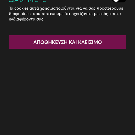
Τα cookies αυτά χρησιμοποιούνται για να σας προσφέρουμε
διαφημίσεις που πιστεύουμε ότι σχετίζονται με εσάς και τα
ενδιαφέροντά σας.
Share:
Γυναικεία Φούστα Silvian Heach
ΑΠΟΘΉΚΕΥΣΗ ΚΑΙ ΚΛΕΊΣΙΜΟ
ΚΩΔ: PGA17180GOFANTUNIQ
53.39€
Μέγεθος:
S