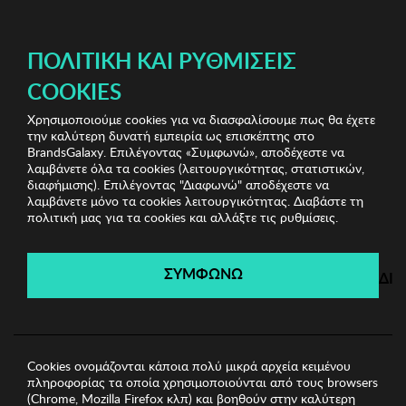
ΔΩΡΕΑΝ ΜΕΤΑΦΟΡΙΚΑ ΜΕ ΠΙΣΤΩΤΙΚΗ Ή ΧΡΕΩΣΤΙΚΗ ΚΑΡΤΑ, PAYPAL & IRIS!
ΠΟΛΙΤΙΚΉ ΚΑΙ ΡΥΘΜΊΣΕΙΣ
COOKIES
Χρησιμοποιούμε cookies για να διασφαλίσουμε πως θα έχετε
Stylish Clearance Vol.1
Γυναικείες Φούστες
Γυναικεία
την καλύτερη δυνατή εμπειρία ως επισκέπτης στο
Φούστα Silvian Heach
BrandsGalaxy. Επιλέγοντας «Συμφωνώ», αποδέχεστε να
λαμβάνετε όλα τα cookies (λειτουργικότητας, στατιστικών,
διαφήμισης). Επιλέγοντας "Διαφωνώ" αποδέχεστε να
λαμβάνετε μόνο τα cookies λειτουργικότητας. Διαβάστε τη
Stylish Clearance Vol.1
πολιτική μας για τα cookies και αλλάξτε τις ρυθμίσεις.
Λήγει σε:
01
ημέρες
|
11
ώρες
52
λεπτά
04
δευτ.
ΣΥΜΦΩΝΩ
ΔΙ
Cookies ονομάζονται κάποια πολύ μικρά αρχεία κειμένου
πληροφορίας τα οποία χρησιμοποιούνται από τους browsers
(Chrome, Mozilla Firefox κλπ) και βοηθούν στην καλύτερη