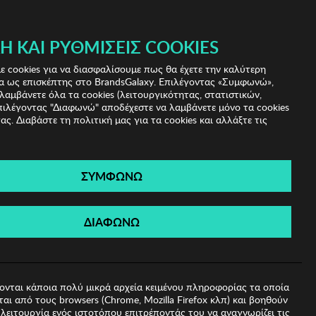
 & IRIS!
Ή ΚΑΙ ΡΥΘΜΊΣΕΙΣ COOKIES
(0)
- ΕΓΓΡΑΦΗ
ΤΟ ΚΑΛΑΘΙ ΜΟΥ
 cookies για να διασφαλίσουμε πως θα έχετε την καλύτερη
α ως επισκέπτης στο BrandsGalaxy. Επιλέγοντας «Συμφωνώ»,
λαμβάνετε όλα τα cookies (λειτουργικότητας, στατιστικών,
πιλέγοντας "Διαφωνώ" αποδέχεστε να λαμβάνετε μόνο τα cookies
ας. Διαβάστε τη πολιτική μας για τα cookies και αλλάξτε τις
ΣΥΜΦΩΝΩ
 Lilly
ΔΙΑΦΩΝΩ
ονται κάποια πολύ μικρά αρχεία κειμένου πληροφορίας τα οποία
αι από τους browsers (Chrome, Mozilla Firefox κλπ) και βοηθούν
λειτουργία ενός ιστοτόπου επιτρέποντάς του να αναγνωρίζει τις