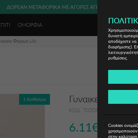
 ΜΕΤΑΦΟΡΙΚΑ ΜΕ ΠΙΣΤΩΤΙΚΗ Ή ΧΡΕΩΣΤΙΚΗ ΚΑΡΤΑ, PAYPAL
ΔΩΡΕΑΝ ΜΕΤΑΦΟΡΙΚΑ ΜΕ ΑΓΟΡΕΣ ΑΠΌ 49€ ΚΑΙ ΆΝΩ!
ΠΟΛΙΤΙΚ
ΣΠΙΤΙ
ΟΜΟΡΦΙΑ
ΕΙΣΟΔΟΣ 
Χρησιμοποιούμε
δυνατή εμπειρί
ναικείο Φόρεμα Lilly
αποδέχεστε να 
διαφήμισης). Ε
λειτουργικότητ
ρυθμίσεις.
Γυναικείο Φόρεμα
1 διαθέσιμα
ΚΩΔ: 702DFL1208006
6.11€
Cookies ονομάζ
χρησιμοποιούντ
στην καλύτερη 