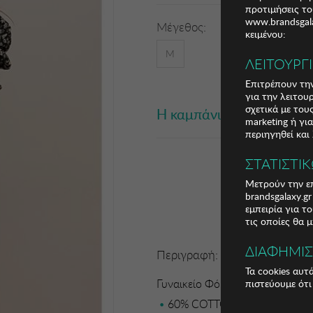
προτιμήσεις το
www.brandsgala
Μέγεθος:
κειμένου:
M
ΛΕΙΤΟΥΡΓ
Επιτρέπουν την
για την λειτου
σχετικά με το
Η καμπάνια έχει λήξει
marketing ή γι
περιηγηθεί και
ΣΤΑΤΙΣΤΙ
Μετρούν την επ
brandsgalaxy.g
εμπειρία για τ
τις οποίες θα 
ΔΙΑΦΗΜΙ
Περιγραφή:
Τα cookies αυτ
Γυναικείο Φόρεμα Lilly
πιστεύουμε ότι
60% COTTON / 40% POLYES