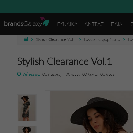
ΔΩΡΕΑΝ
ΓΥΝΑΙΚΑ
ΑΝΤΡΑΣ
ΠΑΙΔΙ
Stylish Clearance Vol.1
Γυναικεία φορέματα
Γυ
Stylish Clearance Vol.1
Λήγει σε:
00
ημέρες
|
00
ώρες
00
λεπτά
00
δευτ.