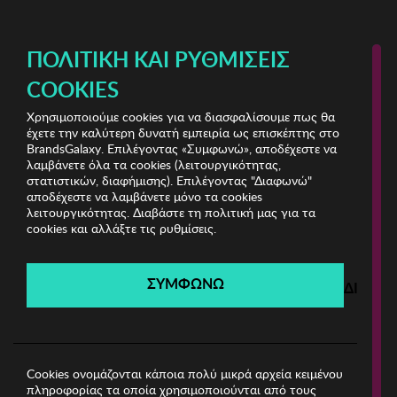
ΔΩΡΕΑΝ ΜΕΤΑΦΟΡΙΚΑ ΜΕ ΑΓΟΡΕΣ ΑΠΌ 49€ ΚΑΙ ΆΝΩ!
ΠΟΛΙΤΙΚΉ ΚΑΙ ΡΥΘΜΊΣΕΙΣ
COOKIES
Χρησιμοποιούμε cookies για να διασφαλίσουμε πως θα
Shoes Bazaar
έχετε την καλύτερη δυνατή εμπειρία ως επισκέπτης στο
BrandsGalaxy. Επιλέγοντας «Συμφωνώ», αποδέχεστε να
λαμβάνετε όλα τα cookies (λειτουργικότητας,
Shoes Bazaar
στατιστικών, διαφήμισης). Επιλέγοντας "Διαφωνώ"
αποδέχεστε να λαμβάνετε μόνο τα cookies
λειτουργικότητας. Διαβάστε τη πολιτική μας για τα
Λήγει σε:
00
ημέρες
|
00
ώρες
00
λεπτά
00
δευτ.
cookies και αλλάξτε τις ρυθμίσεις.
Filters
ΣΥΜΦΩΝΩ
ΔΙΑΦΩ
Η καμπάνια έχει λήξει.
Δείτε τις προσφορές μας από τις διαθέσιμες
καμπάνιες!
Cookies ονομάζονται κάποια πολύ μικρά αρχεία κειμένου
πληροφορίας τα οποία χρησιμοποιούνται από τους