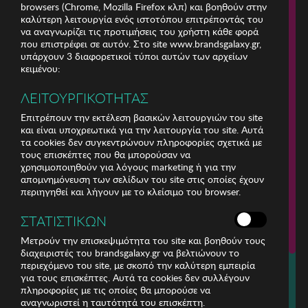
browsers (Chrome, Mozilla Firefox κλπ) και βοηθούν στην
καλύτερη λειτουργία ενός ιστοτόπου επιτρέποντάς του
να αναγνωρίζει τις προτιμήσεις του χρήστη κάθε φορά
που επιστρέφει σε αυτόν. Στο site www.brandsgalaxy.gr,
υπάρχουν 3 διαφορετικοί τύποι αυτών των αρχείων
κειμένου:
ΛΕΙΤΟΥΡΓΙΚΟΤΗΤΑΣ
Επιτρέπουν την εκτέλεση βασικών λειτουργιών του site
και είναι υποχρεωτικά για την λειτουργία του site. Αυτά
τα cookies δεν συγκεντρώνουν πληροφορίες σχετικά με
τους επισκέπτες που θα μπορούσαν να
χρησιμοποιηθούν για λόγους marketing ή για την
απομνημόνευση των σελίδων του site στις οποίες έχουν
περιηγηθεί και λήγουν με το κλείσιμο του browser.
ΕΤΑΙΡΕΙΑ
ΣΤΑΤΙΣΤΙΚΩΝ
ΕΞΥΠΗΡΕΤΗΣΗ ΠΕΛΑΤΩΝ
Μετρούν την επισκεψιμότητα του site και βοηθούν τους
διαχειριστές του brandsgalaxy.gr να βελτιώνουν το
περιεχόμενο του site, με σκοπό την καλύτερη εμπειρία
Για τηλεφωνικές παραγγελίες καλέστε
για τους επισκέπτες. Αυτά τα cookies δεν συλλέγουν
211 18 94 400
πληροφορίες με τις οποίες θα μπορούσε να
(Δευτέρα έως Παρασκευή 9:30 - 14:30 & 24ώρες Φωνητική Πύλη)
αναγνωριστεί η ταυτότητά του επισκέπτη.