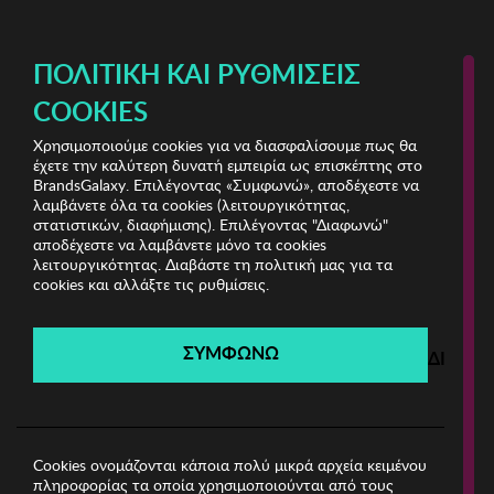
ΔΩΡΕΑΝ ΜΕΤΑΦΟΡΙΚΑ ΜΕ ΑΓΟΡΕΣ ΑΠΌ 49€ ΚΑΙ ΆΝΩ!
ΠΟΛΙΤΙΚΉ ΚΑΙ ΡΥΘΜΊΣΕΙΣ
COOKIES
Χρησιμοποιούμε cookies για να διασφαλίσουμε πως θα
Miorre Fantasy
ΓΥΝΑΙΚΑ
έχετε την καλύτερη δυνατή εμπειρία ως επισκέπτης στο
BrandsGalaxy. Επιλέγοντας «Συμφωνώ», αποδέχεστε να
λαμβάνετε όλα τα cookies (λειτουργικότητας,
Miorre Fantasy
στατιστικών, διαφήμισης). Επιλέγοντας "Διαφωνώ"
αποδέχεστε να λαμβάνετε μόνο τα cookies
λειτουργικότητας. Διαβάστε τη πολιτική μας για τα
Λήγει σε:
00
ημέρες
|
00
ώρες
00
λεπτά
00
δευτ.
cookies και αλλάξτε τις ρυθμίσεις.
Filters
ΣΥΜΦΩΝΩ
ΔΙΑΦΩ
Η καμπάνια έχει λήξει.
Δείτε τις προσφορές μας από τις διαθέσιμες
καμπάνιες!
Cookies ονομάζονται κάποια πολύ μικρά αρχεία κειμένου
πληροφορίας τα οποία χρησιμοποιούνται από τους