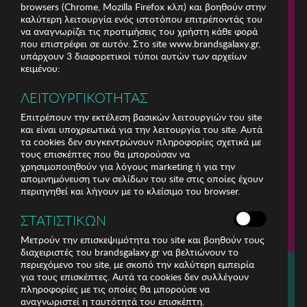
browsers (Chrome, Mozilla Firefox κλπ) και βοηθούν στην
καλύτερη λειτουργία ενός ιστοτόπου επιτρέποντάς του
να αναγνωρίζει τις προτιμήσεις του χρήστη κάθε φορά
που επιστρέφει σε αυτόν. Στο site www.brandsgalaxy.gr,
υπάρχουν 3 διαφορετικοί τύποι αυτών των αρχείων
κειμένου:
ΛΕΙΤΟΥΡΓΙΚΟΤΗΤΑΣ
Επιτρέπουν την εκτέλεση βασικών λειτουργιών του site
και είναι υποχρεωτικά για την λειτουργία του site. Αυτά
τα cookies δεν συγκεντρώνουν πληροφορίες σχετικά με
τους επισκέπτες που θα μπορούσαν να
χρησιμοποιηθούν για λόγους marketing ή για την
απομνημόνευση των σελίδων του site στις οποίες έχουν
περιηγηθεί και λήγουν με το κλείσιμο του browser.
ΕΤΑΙΡΕΙΑ
ΣΤΑΤΙΣΤΙΚΩΝ
ΕΞΥΠΗΡΕΤΗΣΗ ΠΕΛΑΤΩΝ
Μετρούν την επισκεψιμότητα του site και βοηθούν τους
διαχειριστές του brandsgalaxy.gr να βελτιώνουν το
περιεχόμενο του site, με σκοπό την καλύτερη εμπειρία
Για τηλεφωνικές παραγγελίες καλέστε
για τους επισκέπτες. Αυτά τα cookies δεν συλλέγουν
211 18 94 400
πληροφορίες με τις οποίες θα μπορούσε να
(Δευτέρα έως Παρασκευή 9:30 - 14:30 & 24ώρες Φωνητική Πύλη)
αναγνωριστεί η ταυτότητά του επισκέπτη.