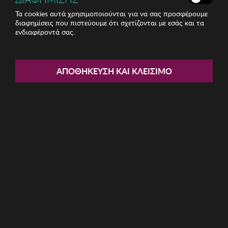
Τα cookies αυτά χρησιμοποιούνται για να σας προσφέρουμε
διαφημίσεις που πιστεύουμε ότι σχετίζονται με εσάς και τα
ενδιαφέροντά σας.
Share:
Γυναικείο Σκουλαρίκι Mioli
ΑΠΟΘΉΚΕΥΣΗ ΚΑΙ ΚΛΕΊΣΙΜΟ
ΚΩΔ: 410ELK1208026
8.89€
Χαμηλότερη τιμή 30 ημερών: 9,25 € (3,92%)
Προτεινόμενη Λ.Τ.: 27,99 € (68,24%)
Η καμπάνια έχει λήξει