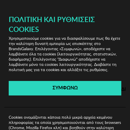
ΔΩΡΕΑΝ ΜΕΤΑΦΟΡΙΚΑ ΜΕ ΠΙΣΤΩΤΙΚΗ Ή ΧΡΕΩΣΤΙΚΗ ΚΑΡΤΑ, PAYPAL & IRIS!
ΔΩΡΕΑΝ ΜΕΤΑΦΟΡΙΚΑ ΜΕ ΑΓΟΡΕΣ ΑΠΌ 49€ ΚΑΙ ΆΝΩ!
ΠΟΛΙΤΙΚΉ ΚΑΙ ΡΥΘΜΊΣΕΙΣ
COOKIES
Χρησιμοποιούμε cookies για να διασφαλίσουμε πως θα έχετε
Mioli Jewels
Γυναικεία Σκουλαρίκια
Γυναικείο
την καλύτερη δυνατή εμπειρία ως επισκέπτης στο
Σκουλαρίκι Mioli
BrandsGalaxy. Επιλέγοντας «Συμφωνώ», αποδέχεστε να
λαμβάνετε όλα τα cookies (λειτουργικότητας, στατιστικών,
διαφήμισης). Επιλέγοντας "Διαφωνώ" αποδέχεστε να
λαμβάνετε μόνο τα cookies λειτουργικότητας. Διαβάστε τη
Mioli Jewels
πολιτική μας για τα cookies και αλλάξτε τις ρυθμίσεις.
Λήγει σε:
00
ημέρες
|
00
ώρες
00
λεπτά
00
δευτ.
ΣΥΜΦΩΝΩ
ΔΙ
Cookies ονομάζονται κάποια πολύ μικρά αρχεία κειμένου
πληροφορίας τα οποία χρησιμοποιούνται από τους browsers
(Chrome, Mozilla Firefox κλπ) και βοηθούν στην καλύτερη