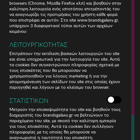
browsers (Chrome, Mozilla Firefox κλπ) και βοηθούν στην
καλύτερη λειτουργία ενός ιστοτόπου επιτρέποντάς του
να αναγνωρίζει τις προτιμήσεις του χρήστη κάθε φορά
που επιστρέφει σε αυτόν. Στο site www.brandsgalaxy.gr,
υπάρχουν 3 διαφορετικοί τύποι αυτών των αρχείων
κειμένου:
ΛΕΙΤΟΥΡΓΙΚΟΤΗΤΑΣ
Επιτρέπουν την εκτέλεση βασικών λειτουργιών του site
και είναι υποχρεωτικά για την λειτουργία του site. Αυτά
τα cookies δεν συγκεντρώνουν πληροφορίες σχετικά με
τους επισκέπτες που θα μπορούσαν να
χρησιμοποιηθούν για λόγους marketing ή για την
απομνημόνευση των σελίδων του site στις οποίες έχουν
περιηγηθεί και λήγουν με το κλείσιμο του browser.
ΕΤΑΙΡΕΙΑ
ΣΤΑΤΙΣΤΙΚΩΝ
ΕΞΥΠΗΡΕΤΗΣΗ ΠΕΛΑΤΩΝ
Μετρούν την επισκεψιμότητα του site και βοηθούν τους
διαχειριστές του brandsgalaxy.gr να βελτιώνουν το
περιεχόμενο του site, με σκοπό την καλύτερη εμπειρία
Για τηλεφωνικές παραγγελίες καλέστε
για τους επισκέπτες. Αυτά τα cookies δεν συλλέγουν
211 18 94 400
πληροφορίες με τις οποίες θα μπορούσε να
(Δευτέρα έως Παρασκευή 9:30 - 14:30 & 24ώρες Φωνητική Πύλη)
αναγνωριστεί η ταυτότητά του επισκέπτη.