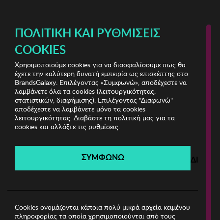
ΔΩΡΕΑΝ ΜΕΤΑΦΟΡΙΚΑ ΜΕ ΠΙΣΤΩΤΙΚΗ Ή ΧΡΕΩΣΤΙΚΗ ΚΑΡΤΑ, PAYPAL & IRIS!
ΠΟΛΙΤΙΚΉ ΚΑΙ ΡΥΘΜΊΣΕΙΣ
COOKIES
Χρησιμοποιούμε cookies για να διασφαλίσουμε πως θα
Luxury Bags
έχετε την καλύτερη δυνατή εμπειρία ως επισκέπτης στο
BrandsGalaxy. Επιλέγοντας «Συμφωνώ», αποδέχεστε να
λαμβάνετε όλα τα cookies (λειτουργικότητας,
Luxury Bags
στατιστικών, διαφήμισης). Επιλέγοντας "Διαφωνώ"
αποδέχεστε να λαμβάνετε μόνο τα cookies
λειτουργικότητας. Διαβάστε τη πολιτική μας για τα
Λήγει σε:
00
ημέρες
|
00
ώρες
00
λεπτά
00
δευτ.
cookies και αλλάξτε τις ρυθμίσεις.
Filters
ΣΥΜΦΩΝΩ
ΔΙΑΦΩ
Η καμπάνια έχει λήξει.
Δείτε τις προσφορές μας από τις διαθέσιμες
καμπάνιες!
Cookies ονομάζονται κάποια πολύ μικρά αρχεία κειμένου
πληροφορίας τα οποία χρησιμοποιούνται από τους