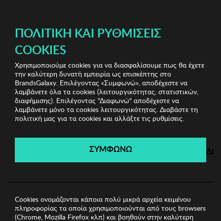
ΔΩΡΕΑΝ ΜΕΤΑΦΟΡΙΚΑ ΜΕ ΑΓΟΡΕΣ ΑΠΌ 49€ ΚΑΙ ΆΝΩ!
ΠΟΛΙΤΙΚΉ ΚΑΙ ΡΥΘΜΊΣΕΙΣ
COOKIES
Χρησιμοποιούμε cookies για να διασφαλίσουμε πως θα έχετε
Kitchenware Shop
Κουζινικά Είδη
Σετ Ποτήρια
την καλύτερη δυνατή εμπειρία ως επισκέπτης στο
Κρασιού 6 τμχ Heritage
BrandsGalaxy. Επιλέγοντας «Συμφωνώ», αποδέχεστε να
λαμβάνετε όλα τα cookies (λειτουργικότητας, στατιστικών,
διαφήμισης). Επιλέγοντας "Διαφωνώ" αποδέχεστε να
λαμβάνετε μόνο τα cookies λειτουργικότητας. Διαβάστε τη
Kitchenware Shop
πολιτική μας για τα cookies και αλλάξτε τις ρυθμίσεις.
Λήγει σε:
00
ημέρες
|
00
ώρες
00
λεπτά
00
δευτ.
ΣΥΜΦΩΝΩ
ΔΙ
Cookies ονομάζονται κάποια πολύ μικρά αρχεία κειμένου
πληροφορίας τα οποία χρησιμοποιούνται από τους browsers
(Chrome, Mozilla Firefox κλπ) και βοηθούν στην καλύτερη