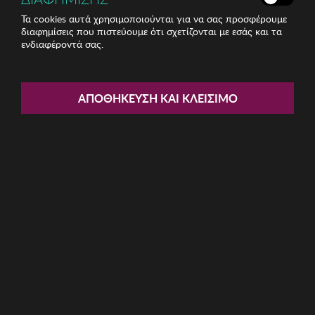
Τα cookies αυτά χρησιμοποιούνται για να σας προσφέρουμε
διαφημίσεις που πιστεύουμε ότι σχετίζονται με εσάς και τα
ενδιαφέροντά σας.
Share:
Σετ Ποτήρια Κρασιού 6 τμχ
ΑΠΟΘΉΚΕΥΣΗ ΚΑΙ ΚΛΕΊΣΙΜΟ
Heritage
ΚΩΔ: 196RWE3625
5.46€
Η καμπάνια έχει λήξει