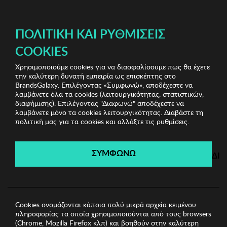
ΔΩΡΕΑΝ ΜΕΤΑΦΟΡΙΚΑ ΜΕ ΠΙΣΤΩΤΙΚΗ Ή ΧΡΕΩΣΤΙΚΗ ΚΑΡΤΑ, PAYPAL & IRIS!
ΠΟΛΙΤΙΚΉ ΚΑΙ ΡΥΘΜΊΣΕΙΣ
COOKIES
Χρησιμοποιούμε cookies για να διασφαλίσουμε πως θα έχετε
Jewels Bazaar Vol.2
Γυναικεία Σκουλαρίκια
Γυναικεία
την καλύτερη δυνατή εμπειρία ως επισκέπτης στο
Σκουλαρίκια Regina
BrandsGalaxy. Επιλέγοντας «Συμφωνώ», αποδέχεστε να
λαμβάνετε όλα τα cookies (λειτουργικότητας, στατιστικών,
διαφήμισης). Επιλέγοντας "Διαφωνώ" αποδέχεστε να
λαμβάνετε μόνο τα cookies λειτουργικότητας. Διαβάστε τη
Jewels Bazaar Vol.2
πολιτική μας για τα cookies και αλλάξτε τις ρυθμίσεις.
Λήγει σε:
00
ημέρες
|
00
ώρες
00
λεπτά
00
δευτ.
ΣΥΜΦΩΝΩ
ΔΙ
Cookies ονομάζονται κάποια πολύ μικρά αρχεία κειμένου
πληροφορίας τα οποία χρησιμοποιούνται από τους browsers
(Chrome, Mozilla Firefox κλπ) και βοηθούν στην καλύτερη