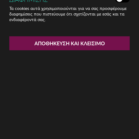
Τα cookies αυτά χρησιμοποιούνται για να σας προσφέρουμε
διαφημίσεις που πιστεύουμε ότι σχετίζονται με εσάς και τα
ενδιαφέροντά σας.
Share:
Γυναικεία Σκουλαρίκια Regina
ΑΠΟΘΉΚΕΥΣΗ ΚΑΙ ΚΛΕΊΣΙΜΟ
ΚΩΔ: 763ICN1194
4.82€
Η καμπάνια έχει λήξει
Περιγραφή: