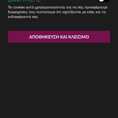
Τα cookies αυτά χρησιμοποιούνται για να σας προσφέρουμε
διαφημίσεις που πιστεύουμε ότι σχετίζονται με εσάς και τα
ενδιαφέροντά σας.
Share:
Γυναικεία Σκουλαρίκια Regina
ΑΠΟΘΉΚΕΥΣΗ ΚΑΙ ΚΛΕΊΣΙΜΟ
ΚΩΔ: 763ICN1189
7.06€
Χαμηλότερη τιμή 30 ημερών: 7,48 € (5,61%)
Προτεινόμενη Λ.Τ.: 23,99 € (70,58%)
Η καμπάνια έχει λήξει