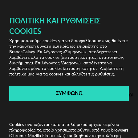
ΔΩΡΕΑΝ ΜΕΤΑΦΟΡΙΚΑ ΜΕ ΑΓΟΡΕΣ ΑΠΌ 49€ ΚΑΙ ΆΝΩ!
ΠΟΛΙΤΙΚΉ ΚΑΙ ΡΥΘΜΊΣΕΙΣ
COOKIES
Χρησιμοποιούμε cookies για να διασφαλίσουμε πως θα έχετε
Jewels Shop
Γυναικεία Σκουλαρίκια
Γυναικεία
την καλύτερη δυνατή εμπειρία ως επισκέπτης στο
Σκουλαρίκια Regina
BrandsGalaxy. Επιλέγοντας «Συμφωνώ», αποδέχεστε να
λαμβάνετε όλα τα cookies (λειτουργικότητας, στατιστικών,
διαφήμισης). Επιλέγοντας "Διαφωνώ" αποδέχεστε να
λαμβάνετε μόνο τα cookies λειτουργικότητας. Διαβάστε τη
Jewels Shop
πολιτική μας για τα cookies και αλλάξτε τις ρυθμίσεις.
Λήγει σε:
00
ημέρες
|
00
ώρες
00
λεπτά
00
δευτ.
ΣΥΜΦΩΝΩ
ΔΙ
Cookies ονομάζονται κάποια πολύ μικρά αρχεία κειμένου
πληροφορίας τα οποία χρησιμοποιούνται από τους browsers
(Chrome, Mozilla Firefox κλπ) και βοηθούν στην καλύτερη