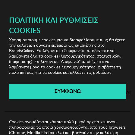
ΔΩΡΕΑΝ ΜΕΤΑΦΟΡΙΚΑ ΜΕ ΠΙΣΤΩΤΙΚΗ Ή ΧΡΕΩΣΤΙΚΗ ΚΑΡΤΑ, PAYPAL & IRIS!
ΠΟΛΙΤΙΚΉ ΚΑΙ ΡΥΘΜΊΣΕΙΣ
COOKIES
Χρησιμοποιούμε cookies για να διασφαλίσουμε πως θα έχετε
Jewels Shop
Γυναικεία Σκουλαρίκια
Γυναικεία
την καλύτερη δυνατή εμπειρία ως επισκέπτης στο
Σκουλαρίκια Regina
BrandsGalaxy. Επιλέγοντας «Συμφωνώ», αποδέχεστε να
λαμβάνετε όλα τα cookies (λειτουργικότητας, στατιστικών,
διαφήμισης). Επιλέγοντας "Διαφωνώ" αποδέχεστε να
λαμβάνετε μόνο τα cookies λειτουργικότητας. Διαβάστε τη
Jewels Shop
πολιτική μας για τα cookies και αλλάξτε τις ρυθμίσεις.
Λήγει σε:
00
ημέρες
|
00
ώρες
00
λεπτά
00
δευτ.
ΣΥΜΦΩΝΩ
ΔΙ
Cookies ονομάζονται κάποια πολύ μικρά αρχεία κειμένου
πληροφορίας τα οποία χρησιμοποιούνται από τους browsers
(Chrome, Mozilla Firefox κλπ) και βοηθούν στην καλύτερη