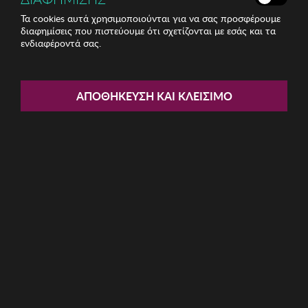
Τα cookies αυτά χρησιμοποιούνται για να σας προσφέρουμε
διαφημίσεις που πιστεύουμε ότι σχετίζονται με εσάς και τα
ενδιαφέροντά σας.
Share:
Γυναικεία Σκουλαρίκια Regina
ΑΠΟΘΉΚΕΥΣΗ ΚΑΙ ΚΛΕΊΣΙΜΟ
ΚΩΔ: 763ICN1177
7.06€
Χαμηλότερη τιμή 30 ημερών: 7,48 € (5,61%)
Προτεινόμενη Λ.Τ.: 23,99 € (70,58%)
Η καμπάνια έχει λήξει