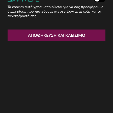
Τα cookies αυτά χρησιμοποιούνται για να σας προσφέρουμε
διαφημίσεις που πιστεύουμε ότι σχετίζονται με εσάς και τα
ενδιαφέροντά σας.
Share:
Γυναικεία Σκουλαρίκια Regina
ΑΠΟΘΉΚΕΥΣΗ ΚΑΙ ΚΛΕΊΣΙΜΟ
ΚΩΔ: 763ICN1176
5.84€
Χαμηλότερη τιμή 30 ημερών: 6,22 € (6,13%)
Προτεινόμενη Λ.Τ.: 19,99 € (70,80%)
Η καμπάνια έχει λήξει