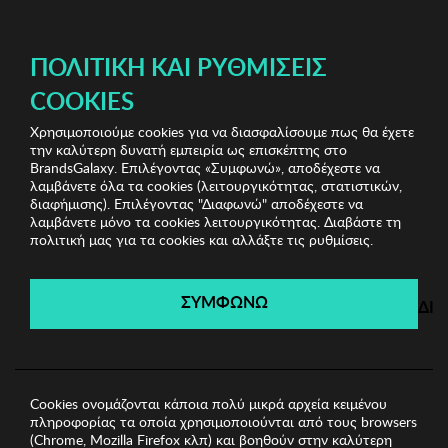
ΔΩΡΕΑΝ ΜΕΤΑΦΟΡΙΚΑ ΜΕ ΑΓΟΡΕΣ ΑΠΌ 49€ ΚΑΙ ΆΝΩ!
ΠΟΛΙΤΙΚΉ ΚΑΙ ΡΥΘΜΊΣΕΙΣ
COOKIES
Χρησιμοποιούμε cookies για να διασφαλίσουμε πως θα έχετε
Jewels Shop
Γυναικεία Σκουλαρίκια
Γυναικεία
την καλύτερη δυνατή εμπειρία ως επισκέπτης στο
Σκουλαρίκια Regina
BrandsGalaxy. Επιλέγοντας «Συμφωνώ», αποδέχεστε να
λαμβάνετε όλα τα cookies (λειτουργικότητας, στατιστικών,
διαφήμισης). Επιλέγοντας "Διαφωνώ" αποδέχεστε να
λαμβάνετε μόνο τα cookies λειτουργικότητας. Διαβάστε τη
Jewels Shop
πολιτική μας για τα cookies και αλλάξτε τις ρυθμίσεις.
Λήγει σε:
00
ημέρες
|
00
ώρες
00
λεπτά
00
δευτ.
ΣΥΜΦΩΝΩ
ΔΙ
Cookies ονομάζονται κάποια πολύ μικρά αρχεία κειμένου
πληροφορίας τα οποία χρησιμοποιούνται από τους browsers
(Chrome, Mozilla Firefox κλπ) και βοηθούν στην καλύτερη