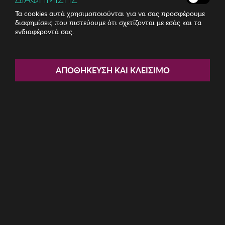
Τα cookies αυτά χρησιμοποιούνται για να σας προσφέρουμε
διαφημίσεις που πιστεύουμε ότι σχετίζονται με εσάς και τα
ενδιαφέροντά σας.
Share:
Γυναικεία Σκουλαρίκια Regina
ΑΠΟΘΉΚΕΥΣΗ ΚΑΙ ΚΛΕΊΣΙΜΟ
ΚΩΔ: 763ICN1149
5.84€
Χαμηλότερη τιμή 30 ημερών: 6,22 € (6,13%)
Προτεινόμενη Λ.Τ.: 19,99 € (70,80%)
Η καμπάνια έχει λήξει