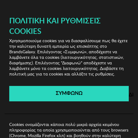
ΔΩΡΕΑΝ ΜΕΤΑΦΟΡΙΚΑ ΜΕ ΠΙΣΤΩΤΙΚΗ Ή ΧΡΕΩΣΤΙΚΗ ΚΑΡΤΑ, PAYPAL & IRIS!
ΠΟΛΙΤΙΚΉ ΚΑΙ ΡΥΘΜΊΣΕΙΣ
COOKIES
Χρησιμοποιούμε cookies για να διασφαλίσουμε πως θα έχετε
Jewels Shop
Γυναικεία Σκουλαρίκια
Γυναικεία
την καλύτερη δυνατή εμπειρία ως επισκέπτης στο
Σκουλαρίκια Regina
BrandsGalaxy. Επιλέγοντας «Συμφωνώ», αποδέχεστε να
λαμβάνετε όλα τα cookies (λειτουργικότητας, στατιστικών,
διαφήμισης). Επιλέγοντας "Διαφωνώ" αποδέχεστε να
λαμβάνετε μόνο τα cookies λειτουργικότητας. Διαβάστε τη
Jewels Shop
πολιτική μας για τα cookies και αλλάξτε τις ρυθμίσεις.
Λήγει σε:
00
ημέρες
|
00
ώρες
00
λεπτά
00
δευτ.
ΣΥΜΦΩΝΩ
ΔΙ
Cookies ονομάζονται κάποια πολύ μικρά αρχεία κειμένου
πληροφορίας τα οποία χρησιμοποιούνται από τους browsers
(Chrome, Mozilla Firefox κλπ) και βοηθούν στην καλύτερη