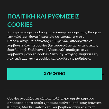
ΔΩΡΕΑΝ ΜΕΤΑΦΟΡΙΚΑ ΜΕ ΠΙΣΤΩΤΙΚΗ Ή ΧΡΕΩΣΤΙΚΗ ΚΑΡΤΑ, PAYPAL & IRIS!
ΠΟΛΙΤΙΚΉ ΚΑΙ ΡΥΘΜΊΣΕΙΣ
COOKIES
Χρησιμοποιούμε cookies για να διασφαλίσουμε πως θα έχετε
Jewels Shop
Γυναικεία Σκουλαρίκια
Γυναικεία
την καλύτερη δυνατή εμπειρία ως επισκέπτης στο
Σκουλαρίκια Regina
BrandsGalaxy. Επιλέγοντας «Συμφωνώ», αποδέχεστε να
λαμβάνετε όλα τα cookies (λειτουργικότητας, στατιστικών,
διαφήμισης). Επιλέγοντας "Διαφωνώ" αποδέχεστε να
λαμβάνετε μόνο τα cookies λειτουργικότητας. Διαβάστε τη
Jewels Shop
πολιτική μας για τα cookies και αλλάξτε τις ρυθμίσεις.
Λήγει σε:
00
ημέρες
|
00
ώρες
00
λεπτά
00
δευτ.
ΣΥΜΦΩΝΩ
ΔΙ
Cookies ονομάζονται κάποια πολύ μικρά αρχεία κειμένου
πληροφορίας τα οποία χρησιμοποιούνται από τους browsers
(Chrome, Mozilla Firefox κλπ) και βοηθούν στην καλύτερη