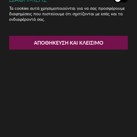
Τα cookies αυτά χρησιμοποιούνται για να σας προσφέρουμε
διαφημίσεις που πιστεύουμε ότι σχετίζονται με εσάς και τα
ενδιαφέροντά σας.
Share:
Γυναικεία Σκουλαρίκια Regina
ΑΠΟΘΉΚΕΥΣΗ ΚΑΙ ΚΛΕΊΣΙΜΟ
ΚΩΔ: 763ICN1147
5.84€
Χαμηλότερη τιμή 30 ημερών: 6,22 € (6,13%)
Προτεινόμενη Λ.Τ.: 19,99 € (70,80%)
Η καμπάνια έχει λήξει