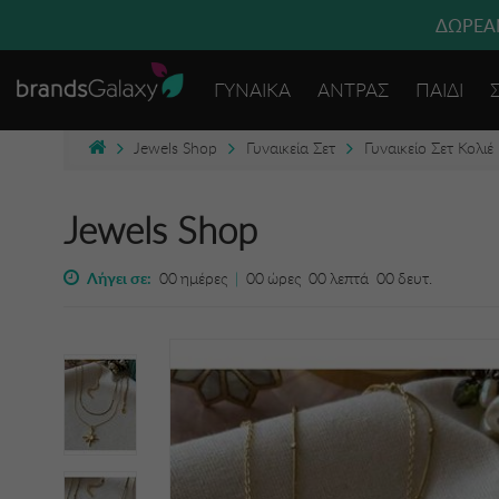
ΔΩΡΕΑΝ
ΓΥΝΑΙΚΑ
ΑΝΤΡΑΣ
ΠΑΙΔΙ
Jewels Shop
Γυναικεία Σετ
Γυναικείο Σετ Κολιέ
Jewels Shop
Λήγει σε:
00
ημέρες
|
00
ώρες
00
λεπτά
00
δευτ.