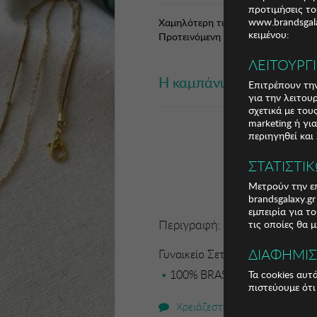
προτιμήσεις το
www.brandsgala
Χαμηλότερη τιμή 30 ημερών: 6,72 €
κειμένου:
Προτεινόμενη Λ.Τ.: 21,99 € (71,28%
ΛΕΙΤΟΥΡΓ
Η καμπάνια έχει λήξει
Επιτρέπουν την
για την λειτου
σχετικά με το
marketing ή γι
περιηγηθεί και
ΣΤΑΤΙΣΤΙ
Μετρούν την επ
brandsgalaxy.g
εμπειρία για τ
Περιγραφή:
τις οποίες θα 
ΔΙΑΦΗΜΙ
Γυναικείο Σετ Κολιέ Regina
100% BRASS 14K Coating Lengt
Τα cookies αυτ
πιστεύουμε ότι
Χρειάζεστε βοήθεια;