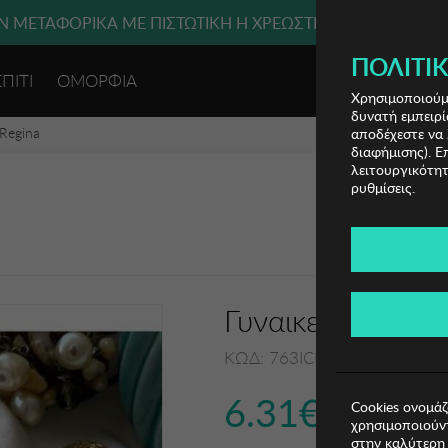
 ΜΕΤΑΦΟΡΙΚΑ ΜΕ ΠΙΣΤΩΤΙΚΗ Ή ΧΡΕΩΣΤΙΚΗ ΚΑΡΤΑ, PAYPAL
ΠΟΛΙΤΙΚ
ΣΠΙΤΙ
ΟΜΟΡΦΙΑ
ΕΙΣΟΔΟΣ 
Χρησιμοποιούμε
δυνατή εμπειρί
 Regina
αποδέχεστε να 
διαφήμισης). Ε
λειτουργικότητ
ρυθμίσεις.
Γυναικείο Σετ Κο
ΚΩΔ: 763ICN1139
6.31€
Cookies ονομάζ
χρησιμοποιούντ
στην καλύτερη 