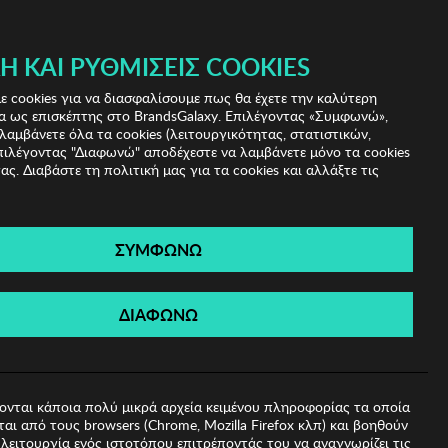
 & IRIS!
Ή ΚΑΙ ΡΥΘΜΊΣΕΙΣ COOKIES
(0)
- ΕΓΓΡΑΦΗ
ΤΟ ΚΑΛΑΘΙ ΜΟΥ
 cookies για να διασφαλίσουμε πως θα έχετε την καλύτερη
α ως επισκέπτης στο BrandsGalaxy. Επιλέγοντας «Συμφωνώ»,
λαμβάνετε όλα τα cookies (λειτουργικότητας, στατιστικών,
πιλέγοντας "Διαφωνώ" αποδέχεστε να λαμβάνετε μόνο τα cookies
ας. Διαβάστε τη πολιτική μας για τα cookies και αλλάξτε τις
ΣΥΜΦΩΝΩ
λιέ Regina
ΔΙΑΦΩΝΩ
ονται κάποια πολύ μικρά αρχεία κειμένου πληροφορίας τα οποία
αι από τους browsers (Chrome, Mozilla Firefox κλπ) και βοηθούν
λειτουργία ενός ιστοτόπου επιτρέποντάς του να αναγνωρίζει τις