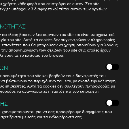
υ χρήστη κάθε φορά που επιστρέφει σε αυτόν. Στο site
xy.gr, υπάρχουν 3 διαφορετικοί τύποι αυτών των αρχείων
 (5,97%)
)
ΙΚΟΤΗΤΑΣ
 εκτέλεση βασικών λειτουργιών του site και είναι υποχρεωτικά
ργία του site. Αυτά τα cookies δεν συγκεντρώνουν πληροφορίες
υς επισκέπτες που θα μπορούσαν να χρησιμοποιηθούν για λόγους
α την απομνημόνευση των σελίδων του site στις οποίες έχουν
 λήγουν με το κλείσιμο του browser.
ΚΩΝ
ισκεψιμότητα του site και βοηθούν τους διαχειριστές του
r να βελτιώνουν το περιεχόμενο του site, με σκοπό την καλύτερη
ους επισκέπτες. Αυτά τα cookies δεν συλλέγουν πληροφορίες με
μπορούσε να αναγνωριστεί η ταυτότητά του επισκέπτη.
ΣΗΣ
h: 45 cm (1 Piece) Length: 55 cm (1 Piece)
ά χρησιμοποιούνται για να σας προσφέρουμε διαφημίσεις που
 σχετίζονται με εσάς και τα ενδιαφέροντά σας.