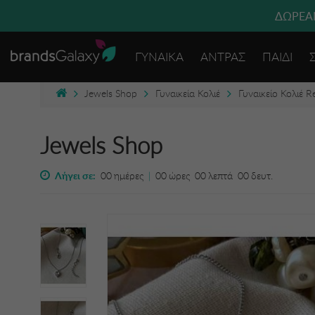
ΔΩΡΕΑΝ
ΓΥΝΑΙΚΑ
ΑΝΤΡΑΣ
ΠΑΙΔΙ
Jewels Shop
Γυναικεία Κολιέ
Γυναικείο Κολιέ R
Jewels Shop
Λήγει σε:
00
ημέρες
|
00
ώρες
00
λεπτά
00
δευτ.