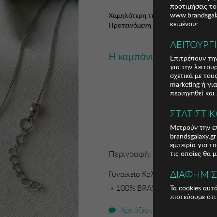
προτιμήσεις το
www.brandsgala
Χαμηλότερη τιμή 30 ημερών: 6,22 €
κειμένου:
Προτεινόμενη Λ.Τ.: 19,99 € (70,80%
ΛΕΙΤΟΥΡΓ
Η καμπάνια έχει λήξει
Επιτρέπουν την
για την λειτου
σχετικά με το
marketing ή γι
περιηγηθεί και
ΣΤΑΤΙΣΤΙ
Μετρούν την επ
brandsgalaxy.g
εμπειρία για τ
Περιγραφή:
τις οποίες θα 
ΔΙΑΦΗΜΙ
Γυναικείο Κολιέ Regina
100% BRASS 14K Coating Len
Τα cookies αυτ
πιστεύουμε ότι
Χρειάζεστε βοήθεια;