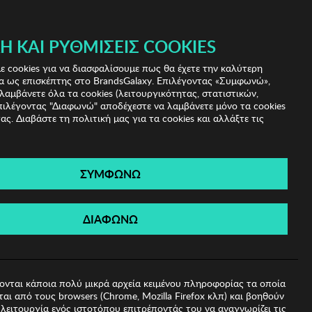
 & IRIS!
Ή ΚΑΙ ΡΥΘΜΊΣΕΙΣ COOKIES
(0)
- ΕΓΓΡΑΦΗ
ΤΟ ΚΑΛΑΘΙ ΜΟΥ
 cookies για να διασφαλίσουμε πως θα έχετε την καλύτερη
α ως επισκέπτης στο BrandsGalaxy. Επιλέγοντας «Συμφωνώ»,
λαμβάνετε όλα τα cookies (λειτουργικότητας, στατιστικών,
πιλέγοντας "Διαφωνώ" αποδέχεστε να λαμβάνετε μόνο τα cookies
ας. Διαβάστε τη πολιτική μας για τα cookies και αλλάξτε τις
ΣΥΜΦΩΝΩ
Regina
ΔΙΑΦΩΝΩ
ονται κάποια πολύ μικρά αρχεία κειμένου πληροφορίας τα οποία
αι από τους browsers (Chrome, Mozilla Firefox κλπ) και βοηθούν
λειτουργία ενός ιστοτόπου επιτρέποντάς του να αναγνωρίζει τις