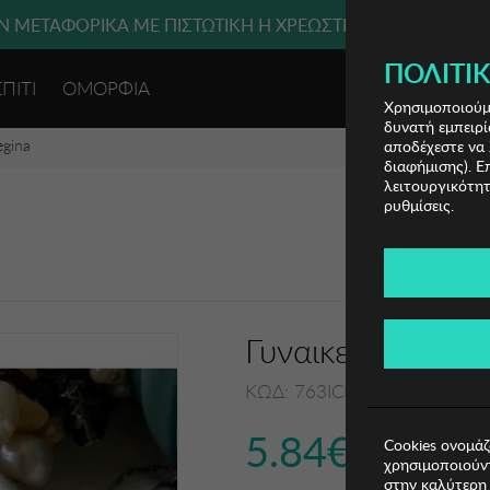
 ΜΕΤΑΦΟΡΙΚΑ ΜΕ ΠΙΣΤΩΤΙΚΗ Ή ΧΡΕΩΣΤΙΚΗ ΚΑΡΤΑ, PAYPAL
ΔΩΡΕΑΝ ΜΕΤΑΦΟΡΙΚΑ ΜΕ ΑΓΟΡΕΣ ΑΠΌ 49€ ΚΑΙ ΆΝΩ!
ΠΟΛΙΤΙΚ
ΣΠΙΤΙ
ΟΜΟΡΦΙΑ
ΕΙΣΟΔΟΣ 
Χρησιμοποιούμε
δυνατή εμπειρί
egina
αποδέχεστε να 
διαφήμισης). Ε
λειτουργικότητ
ρυθμίσεις.
Γυναικείο Κολιέ 
ΚΩΔ: 763ICN1135
5.84€
Cookies ονομάζ
χρησιμοποιούντ
στην καλύτερη 