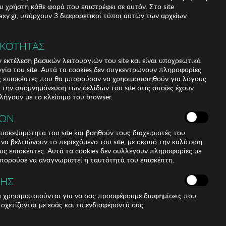
υ χρήστη κάθε φορά που επιστρέφει σε αυτόν. Στο site
xy.gr, υπάρχουν 3 διαφορετικοί τύποι αυτών των αρχείων
 (6,13%)
)
ΙΚΟΤΗΤΑΣ
 εκτέλεση βασικών λειτουργιών του site και είναι υποχρεωτικά
ργία του site. Αυτά τα cookies δεν συγκεντρώνουν πληροφορίες
υς επισκέπτες που θα μπορούσαν να χρησιμοποιηθούν για λόγους
α την απομνημόνευση των σελίδων του site στις οποίες έχουν
 λήγουν με το κλείσιμο του browser.
ΚΩΝ
ισκεψιμότητα του site και βοηθούν τους διαχειριστές του
r να βελτιώνουν το περιεχόμενο του site, με σκοπό την καλύτερη
ους επισκέπτες. Αυτά τα cookies δεν συλλέγουν πληροφορίες με
μπορούσε να αναγνωριστεί η ταυτότητά του επισκέπτη.
ΣΗΣ
gth: 45 cm
ά χρησιμοποιούνται για να σας προσφέρουμε διαφημίσεις που
 σχετίζονται με εσάς και τα ενδιαφέροντά σας.