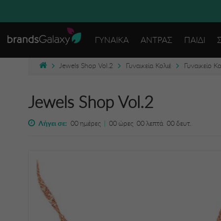
ΓΥΝΑΙΚΑ
ΑΝΤΡΑΣ
ΠΑΙΔΙ
Jewels Shop Vol.2
Γυναικεία Κολιέ
Γυναικείο Κο
Jewels Shop Vol.2
Λήγει σε:
00
ημέρες
|
00
ώρες
00
λεπτά
00
δευτ.