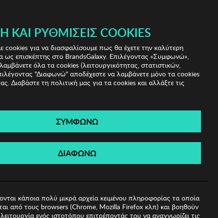
Ή ΚΑΙ ΡΥΘΜΊΣΕΙΣ COOKIES
(0)
- ΕΓΓΡΑΦΗ
ΤΟ ΚΑΛΑΘΙ ΜΟΥ
 cookies για να διασφαλίσουμε πως θα έχετε την καλύτερη
α ως επισκέπτης στο BrandsGalaxy. Επιλέγοντας «Συμφωνώ»,
λαμβάνετε όλα τα cookies (λειτουργικότητας, στατιστικών,
πιλέγοντας "Διαφωνώ" αποδέχεστε να λαμβάνετε μόνο τα cookies
ας. Διαβάστε τη πολιτική μας για τα cookies και αλλάξτε τις
ΣΥΜΦΩΝΩ
adie
ΔΙΑΦΩΝΩ
ονται κάποια πολύ μικρά αρχεία κειμένου πληροφορίας τα οποία
αι από τους browsers (Chrome, Mozilla Firefox κλπ) και βοηθούν
λειτουργία ενός ιστοτόπου επιτρέποντάς του να αναγνωρίζει τις