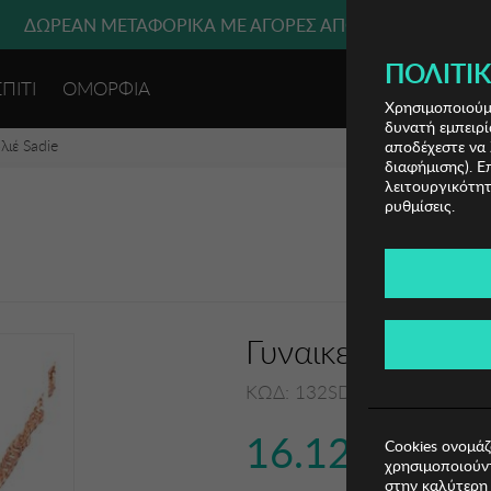
ΔΩΡΕΑΝ ΜΕΤΑΦΟΡΙΚΑ ΜΕ ΑΓΟΡΕΣ ΑΠΌ 49€ ΚΑΙ ΆΝΩ!
ΠΟΛΙΤΙΚ
ΣΠΙΤΙ
ΟΜΟΡΦΙΑ
ΕΙΣΟΔΟΣ 
Χρησιμοποιούμε
δυνατή εμπειρί
λιέ Sadie
αποδέχεστε να 
διαφήμισης). Ε
λειτουργικότητ
ρυθμίσεις.
Γυναικείο Κολιέ S
ΚΩΔ: 132SDE2954
16.12€
Cookies ονομάζ
χρησιμοποιούντ
στην καλύτερη 