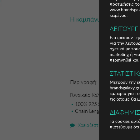
προτιμήσεις το
www.brandsgala
κειμένου:
Η καμπάνια έχει λήξει
ΛΕΙΤΟΥΡΓ
Επιτρέπουν την
για την λειτου
σχετικά με το
marketing ή γι
περιηγηθεί και
ΣΤΑΤΙΣΤΙ
Περιγραφή:
Μετρούν την επ
brandsgalaxy.g
εμπειρία για τ
Γυναικείο Κολιέ Sadie <
τις οποίες θα 
100% 925 STERLING SILVER
Chain Length: 45 cm
ΔΙΑΦΗΜΙ
Τα cookies αυτ
Χρειάζεστε βοήθεια;
πιστεύουμε ότι