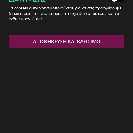
Τα cookies αυτά χρησιμοποιούνται για να σας προσφέρουμε
διαφημίσεις που πιστεύουμε ότι σχετίζονται με εσάς και τα
ενδιαφέροντά σας.
Share:
Γυναικείο Βραχιόλι Sadie
ΑΠΟΘΉΚΕΥΣΗ ΚΑΙ ΚΛΕΊΣΙΜΟ
ΚΩΔ: 132SDE1143
17.82€
Η καμπάνια έχει λήξει
Περιγραφή: