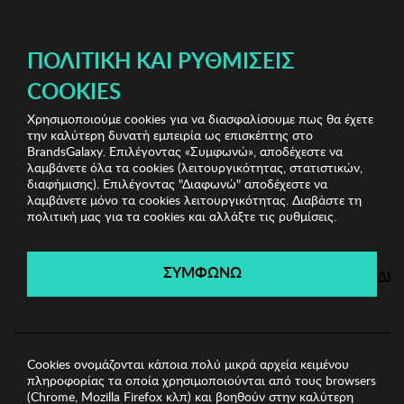
ΔΩΡΕΑΝ ΜΕΤΑΦΟΡΙΚΑ ΜΕ ΑΓΟΡΕΣ ΑΠΌ 49€ ΚΑΙ ΆΝΩ!
ΠΟΛΙΤΙΚΉ ΚΑΙ ΡΥΘΜΊΣΕΙΣ
COOKIES
Χρησιμοποιούμε cookies για να διασφαλίσουμε πως θα έχετε
Jewels Shop
Γυναικεία Βραχιόλια
Γυναικείο Βραχιόλι
την καλύτερη δυνατή εμπειρία ως επισκέπτης στο
Sadie
BrandsGalaxy. Επιλέγοντας «Συμφωνώ», αποδέχεστε να
λαμβάνετε όλα τα cookies (λειτουργικότητας, στατιστικών,
διαφήμισης). Επιλέγοντας "Διαφωνώ" αποδέχεστε να
λαμβάνετε μόνο τα cookies λειτουργικότητας. Διαβάστε τη
Jewels Shop
πολιτική μας για τα cookies και αλλάξτε τις ρυθμίσεις.
Λήγει σε:
00
ημέρες
|
00
ώρες
00
λεπτά
00
δευτ.
ΣΥΜΦΩΝΩ
ΔΙ
Cookies ονομάζονται κάποια πολύ μικρά αρχεία κειμένου
πληροφορίας τα οποία χρησιμοποιούνται από τους browsers
(Chrome, Mozilla Firefox κλπ) και βοηθούν στην καλύτερη