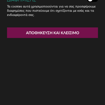
Τα cookies αυτά χρησιμοποιούνται για να σας προσφέρουμε
διαφημίσεις που πιστεύουμε ότι σχετίζονται με εσάς και τα
ενδιαφέροντά σας.
Share:
Σετ Διπλή Παπλωματοθήκη Από
ΑΠΟΘΉΚΕΥΣΗ ΚΑΙ ΚΛΕΊΣΙΜΟ
Σατέν Zsa Zsa Zsu
ΚΩΔ: 710ZSU1504007
258.28€
Η καμπάνια έχει λήξει