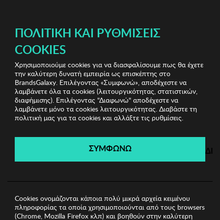
ΔΩΡΕΑΝ ΜΕΤΑΦΟΡΙΚΑ ΜΕ ΠΙΣΤΩΤΙΚΗ Ή ΧΡΕΩΣΤΙΚΗ ΚΑΡΤΑ, PAYPAL & IRIS!
ΔΩΡΕΑΝ ΜΕΤΑΦΟΡΙΚΑ ΜΕ ΑΓΟΡΕΣ ΑΠΌ 49€ ΚΑΙ ΆΝΩ!
ΠΟΛΙΤΙΚΉ ΚΑΙ ΡΥΘΜΊΣΕΙΣ
COOKIES
Χρησιμοποιούμε cookies για να διασφαλίσουμε πως θα έχετε
Home Accessories
Είδη σπιτιού
Σετ Διπλή
την καλύτερη δυνατή εμπειρία ως επισκέπτης στο
Παπλωματοθήκη Από Σατέν Zsa Zsa Zsu
BrandsGalaxy. Επιλέγοντας «Συμφωνώ», αποδέχεστε να
λαμβάνετε όλα τα cookies (λειτουργικότητας, στατιστικών,
διαφήμισης). Επιλέγοντας "Διαφωνώ" αποδέχεστε να
λαμβάνετε μόνο τα cookies λειτουργικότητας. Διαβάστε τη
Home Accessories
πολιτική μας για τα cookies και αλλάξτε τις ρυθμίσεις.
Λήγει σε:
00
ημέρες
|
00
ώρες
00
λεπτά
00
δευτ.
ΣΥΜΦΩΝΩ
ΔΙ
Cookies ονομάζονται κάποια πολύ μικρά αρχεία κειμένου
πληροφορίας τα οποία χρησιμοποιούνται από τους browsers
(Chrome, Mozilla Firefox κλπ) και βοηθούν στην καλύτερη