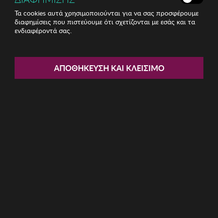
Τα cookies αυτά χρησιμοποιούνται για να σας προσφέρουμε
διαφημίσεις που πιστεύουμε ότι σχετίζονται με εσάς και τα
ενδιαφέροντά σας.
Share:
Σετ Σεντόνια Super King Zsa Zsa
ΑΠΟΘΉΚΕΥΣΗ ΚΑΙ ΚΛΕΊΣΙΜΟ
Zsu
ΚΩΔ: 710ZSU1007
376.60€
Η καμπάνια έχει λήξει