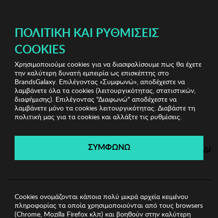
ΔΩΡΕΑΝ ΜΕΤΑΦΟΡΙΚΑ ΜΕ ΠΙΣΤΩΤΙΚΗ Ή ΧΡΕΩΣΤΙΚΗ ΚΑΡΤΑ, PAYPAL & IRIS!
ΠΟΛΙΤΙΚΉ ΚΑΙ ΡΥΘΜΊΣΕΙΣ
COOKIES
Χρησιμοποιούμε cookies για να διασφαλίσουμε πως θα έχετε
Home Accessories
Είδη σπιτιού
Σετ Σεντόνια Super
την καλύτερη δυνατή εμπειρία ως επισκέπτης στο
King Zsa Zsa Zsu
BrandsGalaxy. Επιλέγοντας «Συμφωνώ», αποδέχεστε να
λαμβάνετε όλα τα cookies (λειτουργικότητας, στατιστικών,
διαφήμισης). Επιλέγοντας "Διαφωνώ" αποδέχεστε να
λαμβάνετε μόνο τα cookies λειτουργικότητας. Διαβάστε τη
Home Accessories
πολιτική μας για τα cookies και αλλάξτε τις ρυθμίσεις.
Λήγει σε:
00
ημέρες
|
00
ώρες
00
λεπτά
00
δευτ.
ΣΥΜΦΩΝΩ
ΔΙ
Cookies ονομάζονται κάποια πολύ μικρά αρχεία κειμένου
πληροφορίας τα οποία χρησιμοποιούνται από τους browsers
(Chrome, Mozilla Firefox κλπ) και βοηθούν στην καλύτερη