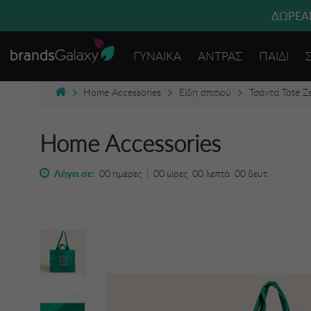
ΔΩΡΕΑΝ
ΓΥΝΑΙΚΑ
ΑΝΤΡΑΣ
ΠΑΙΔΙ
Home Accessories
Είδη σπιτιού
Τσάντα Tote Z
Home Accessories
Λήγει σε:
00
ημέρες
|
00
ώρες
00
λεπτά
00
δευτ.