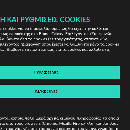
 & IRIS!
Ή ΚΑΙ ΡΥΘΜΊΣΕΙΣ COOKIES
(0)
- ΕΓΓΡΑΦΗ
ΤΟ ΚΑΛΑΘΙ ΜΟΥ
 cookies για να διασφαλίσουμε πως θα έχετε την καλύτερη
α ως επισκέπτης στο BrandsGalaxy. Επιλέγοντας «Συμφωνώ»,
λαμβάνετε όλα τα cookies (λειτουργικότητας, στατιστικών,
πιλέγοντας "Διαφωνώ" αποδέχεστε να λαμβάνετε μόνο τα cookies
ας. Διαβάστε τη πολιτική μας για τα cookies και αλλάξτε τις
ΣΥΜΦΩΝΩ
Zsa Zsu
ΔΙΑΦΩΝΩ
ονται κάποια πολύ μικρά αρχεία κειμένου πληροφορίας τα οποία
αι από τους browsers (Chrome, Mozilla Firefox κλπ) και βοηθούν
λειτουργία ενός ιστοτόπου επιτρέποντάς του να αναγνωρίζει τις