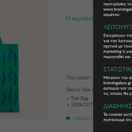
προτιμήσεις το
www.brandsgala
κειμένου:
Η καμπάνια έχει λήξει
ΛΕΙΤΟΥΡΓ
Επιτρέπουν την
για την λειτου
σχετικά με το
marketing ή γι
περιηγηθεί και
ΣΤΑΤΙΣΤΙ
Περιγραφή:
Μετρούν την επ
brandsgalaxy.g
εμπειρία για τ
Τσάντα Tote Zsa Zsa Zsu
τις οποίες θα 
Tote Bag
100% COTTON
ΔΙΑΦΗΜΙ
Τα cookies αυτ
Χρειάζεστε βοήθεια;
πιστεύουμε ότι