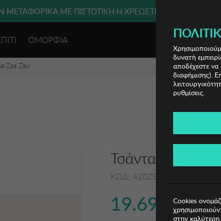
 ΜΕΤΑΦΟΡΙΚΑ ΜΕ ΠΙΣΤΩΤΙΚΗ Ή ΧΡΕΩΣΤΙΚΗ ΚΑΡΤΑ, PAYPAL
ΠΟΛΙΤΙΚ
ΣΠΙΤΙ
ΟΜΟΡΦΙΑ
ΕΙΣΟΔΟΣ 
Χρησιμοποιούμε
δυνατή εμπειρί
sa Zsa Zsu
αποδέχεστε να 
διαφήμισης). Ε
λειτουργικότητ
ρυθμίσεις.
Τσάντα Tote Zsa 
ΚΩΔ: 420ZSU1127010
19.69€
Cookies ονομάζ
χρησιμοποιούντ
στην καλύτερη 