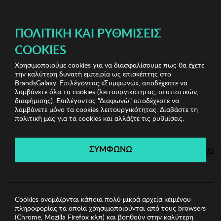
ΔΩΡΕΑΝ ΜΕΤΑΦΟΡΙΚΑ ΜΕ ΠΙΣΤΩΤΙΚΗ Ή ΧΡΕΩΣΤΙΚΗ ΚΑΡΤΑ, PAYPAL & IRIS!
ΔΩΡΕΑΝ ΜΕΤΑΦΟΡΙΚΑ ΜΕ ΑΓΟΡΕΣ ΑΠΌ 49€ ΚΑΙ ΆΝΩ!
ΠΟΛΙΤΙΚΉ ΚΑΙ ΡΥΘΜΊΣΕΙΣ
COOKIES
Χρησιμοποιούμε cookies για να διασφαλίσουμε πως θα έχετε
Home Accessories
Είδη σπιτιού
Τραπεζομάντιλο Zsa
την καλύτερη δυνατή εμπειρία ως επισκέπτης στο
Zsa Zsu
BrandsGalaxy. Επιλέγοντας «Συμφωνώ», αποδέχεστε να
λαμβάνετε όλα τα cookies (λειτουργικότητας, στατιστικών,
διαφήμισης). Επιλέγοντας "Διαφωνώ" αποδέχεστε να
λαμβάνετε μόνο τα cookies λειτουργικότητας. Διαβάστε τη
Home Accessories
πολιτική μας για τα cookies και αλλάξτε τις ρυθμίσεις.
Λήγει σε:
00
ημέρες
|
00
ώρες
00
λεπτά
00
δευτ.
ΣΥΜΦΩΝΩ
ΔΙ
Cookies ονομάζονται κάποια πολύ μικρά αρχεία κειμένου
πληροφορίας τα οποία χρησιμοποιούνται από τους browsers
(Chrome, Mozilla Firefox κλπ) και βοηθούν στην καλύτερη