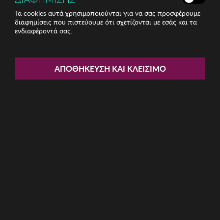
Τα cookies αυτά χρησιμοποιούνται για να σας προσφέρουμε
διαφημίσεις που πιστεύουμε ότι σχετίζονται με εσάς και τα
ενδιαφέροντά σας.
Share:
Τραπεζομάντιλο Zsa Zsa Zsu
ΑΠΟΘΉΚΕΥΣΗ ΚΑΙ ΚΛΕΊΣΙΜΟ
ΚΩΔ: 417ZSU1214023
137.87€
Η καμπάνια έχει λήξει
Περιγραφή: