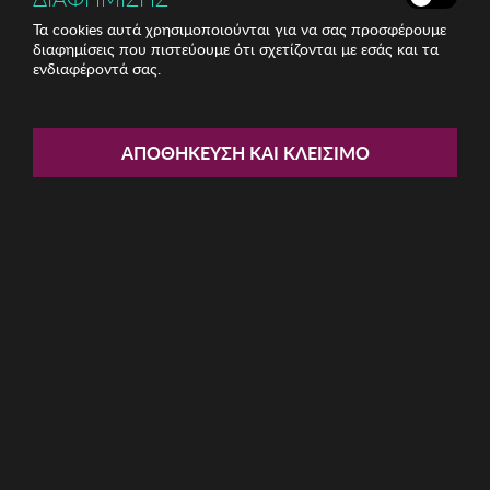
Τα cookies αυτά χρησιμοποιούνται για να σας προσφέρουμε
διαφημίσεις που πιστεύουμε ότι σχετίζονται με εσάς και τα
Share:
ενδιαφέροντά σας.
Μπολ Zsa Zsa Zsu
ΑΠΟΘΉΚΕΥΣΗ ΚΑΙ ΚΛΕΊΣΙΜΟ
ΚΩΔ: 417ZSU1207034
17.95€
Η καμπάνια έχει λήξει
Περιγραφή:
Μπολ Zsa Zsa Zsu