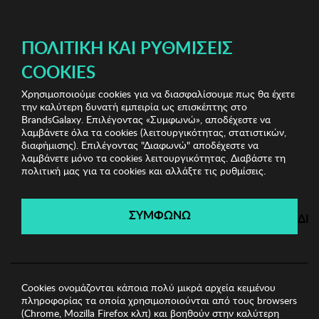
ΔΩΡΕΑΝ ΜΕΤΑΦΟΡΙΚΑ ΜΕ ΑΓΟΡΕΣ ΑΠΌ 49€ ΚΑΙ ΆΝΩ!
ΠΟΛΙΤΙΚΉ ΚΑΙ ΡΥΘΜΊΣΕΙΣ
COOKIES
Χρησιμοποιούμε cookies για να διασφαλίσουμε πως θα έχετε
Home Accessories
Είδη σπιτιού
Μπολ Zsa Zsa Zsu
την καλύτερη δυνατή εμπειρία ως επισκέπτης στο
BrandsGalaxy. Επιλέγοντας «Συμφωνώ», αποδέχεστε να
λαμβάνετε όλα τα cookies (λειτουργικότητας, στατιστικών,
Home Accessories
διαφήμισης). Επιλέγοντας "Διαφωνώ" αποδέχεστε να
λαμβάνετε μόνο τα cookies λειτουργικότητας. Διαβάστε τη
πολιτική μας για τα cookies και αλλάξτε τις ρυθμίσεις.
Λήγει σε:
00
ημέρες
|
00
ώρες
00
λεπτά
00
δευτ.
ΣΥΜΦΩΝΩ
ΔΙ
Cookies ονομάζονται κάποια πολύ μικρά αρχεία κειμένου
πληροφορίας τα οποία χρησιμοποιούνται από τους browsers
(Chrome, Mozilla Firefox κλπ) και βοηθούν στην καλύτερη