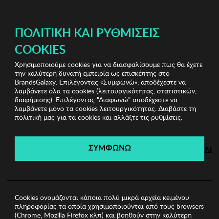
ΔΩΡΕΑΝ ΜΕΤΑΦΟΡΙΚΑ ΜΕ ΠΙΣΤΩΤΙΚΗ Ή ΧΡΕΩΣΤΙΚΗ ΚΑΡΤΑ, PAYPAL & IRIS!
ΔΩΡΕΑΝ ΜΕΤΑΦΟΡΙΚΑ ΜΕ ΑΓΟΡΕΣ ΑΠΌ 49€ ΚΑΙ ΆΝΩ!
ΠΟΛΙΤΙΚΉ ΚΑΙ ΡΥΘΜΊΣΕΙΣ
COOKIES
Χρησιμοποιούμε cookies για να διασφαλίσουμε πως θα έχετε
Home Accessories
Είδη σπιτιού
Food Presentation
την καλύτερη δυνατή εμπειρία ως επισκέπτης στο
Board Zsa Zsa Zsu
BrandsGalaxy. Επιλέγοντας «Συμφωνώ», αποδέχεστε να
λαμβάνετε όλα τα cookies (λειτουργικότητας, στατιστικών,
διαφήμισης). Επιλέγοντας "Διαφωνώ" αποδέχεστε να
λαμβάνετε μόνο τα cookies λειτουργικότητας. Διαβάστε τη
Home Accessories
πολιτική μας για τα cookies και αλλάξτε τις ρυθμίσεις.
Λήγει σε:
00
ημέρες
|
00
ώρες
00
λεπτά
00
δευτ.
ΣΥΜΦΩΝΩ
ΔΙ
Cookies ονομάζονται κάποια πολύ μικρά αρχεία κειμένου
πληροφορίας τα οποία χρησιμοποιούνται από τους browsers
(Chrome, Mozilla Firefox κλπ) και βοηθούν στην καλύτερη