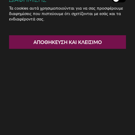
Τα cookies αυτά χρησιμοποιούνται για να σας προσφέρουμε
διαφημίσεις που πιστεύουμε ότι σχετίζονται με εσάς και τα
ενδιαφέροντά σας.
Share:
Food Presentation Board Zsa
ΑΠΟΘΉΚΕΥΣΗ ΚΑΙ ΚΛΕΊΣΙΜΟ
Zsa Zsu
ΚΩΔ: 417ZSU1180005
32.47€
Η καμπάνια έχει λήξει