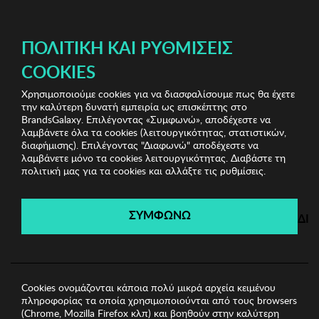
ΔΩΡΕΑΝ ΜΕΤΑΦΟΡΙΚΑ ΜΕ ΠΙΣΤΩΤΙΚΗ Ή ΧΡΕΩΣΤΙΚΗ ΚΑΡΤΑ, PAYPAL & IRIS!
ΠΟΛΙΤΙΚΉ ΚΑΙ ΡΥΘΜΊΣΕΙΣ
COOKIES
Χρησιμοποιούμε cookies για να διασφαλίσουμε πως θα έχετε
Home Accessories
Είδη σπιτιού
Food Presentation
την καλύτερη δυνατή εμπειρία ως επισκέπτης στο
Board Zsa Zsa Zsu
BrandsGalaxy. Επιλέγοντας «Συμφωνώ», αποδέχεστε να
λαμβάνετε όλα τα cookies (λειτουργικότητας, στατιστικών,
διαφήμισης). Επιλέγοντας "Διαφωνώ" αποδέχεστε να
λαμβάνετε μόνο τα cookies λειτουργικότητας. Διαβάστε τη
Home Accessories
πολιτική μας για τα cookies και αλλάξτε τις ρυθμίσεις.
Λήγει σε:
00
ημέρες
|
00
ώρες
00
λεπτά
00
δευτ.
ΣΥΜΦΩΝΩ
ΔΙ
Cookies ονομάζονται κάποια πολύ μικρά αρχεία κειμένου
πληροφορίας τα οποία χρησιμοποιούνται από τους browsers
(Chrome, Mozilla Firefox κλπ) και βοηθούν στην καλύτερη