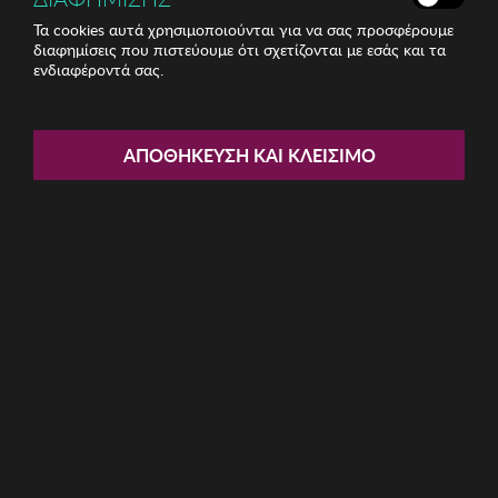
Τα cookies αυτά χρησιμοποιούνται για να σας προσφέρουμε
διαφημίσεις που πιστεύουμε ότι σχετίζονται με εσάς και τα
ενδιαφέροντά σας.
Share:
Food Presentation Board Zsa
ΑΠΟΘΉΚΕΥΣΗ ΚΑΙ ΚΛΕΊΣΙΜΟ
Zsa Zsu
ΚΩΔ: 417ZSU1178
32.47€
Η καμπάνια έχει λήξει