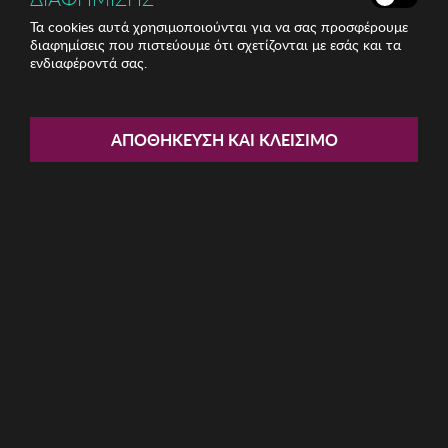
Τα cookies αυτά χρησιμοποιούνται για να σας προσφέρουμε
διαφημίσεις που πιστεύουμε ότι σχετίζονται με εσάς και τα
ενδιαφέροντά σας.
Share:
Πιατέλα Zsa Zsa Zsu
ΑΠΟΘΉΚΕΥΣΗ ΚΑΙ ΚΛΕΊΣΙΜΟ
ΚΩΔ: 417ZSU1153
32.47€
Η καμπάνια έχει λήξει
Περιγραφή: