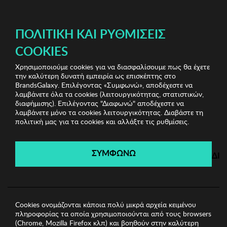
ΔΩΡΕΑΝ ΜΕΤΑΦΟΡΙΚΑ ΜΕ ΠΙΣΤΩΤΙΚΗ Ή ΧΡΕΩΣΤΙΚΗ ΚΑΡΤΑ, PAYPAL & IRIS!
ΔΩΡΕΑΝ ΜΕΤΑΦΟΡΙΚΑ ΜΕ ΑΓΟΡΕΣ ΑΠΌ 49€ ΚΑΙ ΆΝΩ!
ΠΟΛΙΤΙΚΉ ΚΑΙ ΡΥΘΜΊΣΕΙΣ
COOKIES
Χρησιμοποιούμε cookies για να διασφαλίσουμε πως θα έχετε
Home Accessories
Είδη σπιτιού
Πιατέλα Zsa Zsa
την καλύτερη δυνατή εμπειρία ως επισκέπτης στο
Zsu
BrandsGalaxy. Επιλέγοντας «Συμφωνώ», αποδέχεστε να
λαμβάνετε όλα τα cookies (λειτουργικότητας, στατιστικών,
διαφήμισης). Επιλέγοντας "Διαφωνώ" αποδέχεστε να
λαμβάνετε μόνο τα cookies λειτουργικότητας. Διαβάστε τη
Home Accessories
πολιτική μας για τα cookies και αλλάξτε τις ρυθμίσεις.
Λήγει σε:
00
ημέρες
|
00
ώρες
00
λεπτά
00
δευτ.
ΣΥΜΦΩΝΩ
ΔΙ
Cookies ονομάζονται κάποια πολύ μικρά αρχεία κειμένου
πληροφορίας τα οποία χρησιμοποιούνται από τους browsers
(Chrome, Mozilla Firefox κλπ) και βοηθούν στην καλύτερη