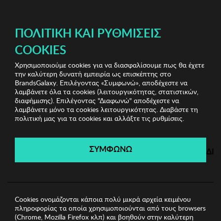
ΔΩΡΕΑΝ ΜΕΤΑΦΟΡΙΚΑ ΜΕ ΑΓΟΡΕΣ ΑΠΌ 49€ ΚΑΙ ΆΝΩ!
ΠΟΛΙΤΙΚΉ ΚΑΙ ΡΥΘΜΊΣΕΙΣ
COOKIES
Χρησιμοποιούμε cookies για να διασφαλίσουμε πως θα έχετε
Home Accessories
Είδη σπιτιού
Πιάτο Zsa Zsa Zsu
την καλύτερη δυνατή εμπειρία ως επισκέπτης στο
BrandsGalaxy. Επιλέγοντας «Συμφωνώ», αποδέχεστε να
λαμβάνετε όλα τα cookies (λειτουργικότητας, στατιστικών,
Home Accessories
διαφήμισης). Επιλέγοντας "Διαφωνώ" αποδέχεστε να
λαμβάνετε μόνο τα cookies λειτουργικότητας. Διαβάστε τη
πολιτική μας για τα cookies και αλλάξτε τις ρυθμίσεις.
Λήγει σε:
00
ημέρες
|
00
ώρες
00
λεπτά
00
δευτ.
ΣΥΜΦΩΝΩ
ΔΙ
Cookies ονομάζονται κάποια πολύ μικρά αρχεία κειμένου
πληροφορίας τα οποία χρησιμοποιούνται από τους browsers
(Chrome, Mozilla Firefox κλπ) και βοηθούν στην καλύτερη