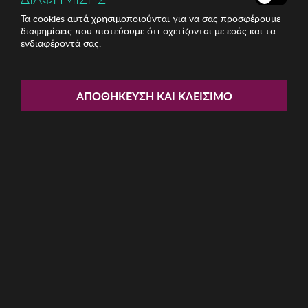
Τα cookies αυτά χρησιμοποιούνται για να σας προσφέρουμε
διαφημίσεις που πιστεύουμε ότι σχετίζονται με εσάς και τα
Share:
ενδιαφέροντά σας.
Πιάτο Zsa Zsa Zsu
ΑΠΟΘΉΚΕΥΣΗ ΚΑΙ ΚΛΕΊΣΙΜΟ
ΚΩΔ: 417ZSU1147
22.11€
Η καμπάνια έχει λήξει
Περιγραφή:
Πιάτο Zsa Zsa Zsu