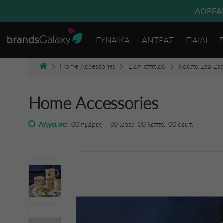
ΔΩΡΕΑΝ
ΓΥΝΑΙΚΑ
ΑΝΤΡΑΣ
ΠΑΙΔΙ
Home Accessories
Είδη σπιτιού
Κούπα Zsa Zsa
Home Accessories
Λήγει σε:
00
ημέρες
|
00
ώρες
00
λεπτά
00
δευτ.