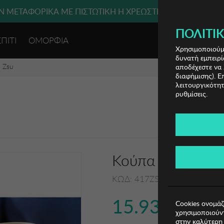
 ΜΕΤΑΦΟΡΙΚΑ ΜΕ ΠΙΣΤΩΤΙΚΗ Ή ΧΡΕΩΣΤΙΚΗ ΚΑΡΤΑ, PAYPAL
ΔΩΡΕΑΝ ΜΕΤΑΦΟΡΙΚΑ ΜΕ ΑΓΟΡΕΣ ΑΠΌ 49€ ΚΑΙ ΆΝΩ!
ΠΟΛΙΤΙΚ
ΣΠΙΤΙ
ΟΜΟΡΦΙΑ
ΕΙΣΟΔΟΣ 
Χρησιμοποιούμε
δυνατή εμπειρί
 Zsu
αποδέχεστε να 
διαφήμισης). Ε
λειτουργικότητ
ρυθμίσεις.
Κούπα Zsa Zsa Z
ΚΩΔ: 417ZSU1100007
15.93€
Cookies ονομάζ
χρησιμοποιούντ
στην καλύτερη 