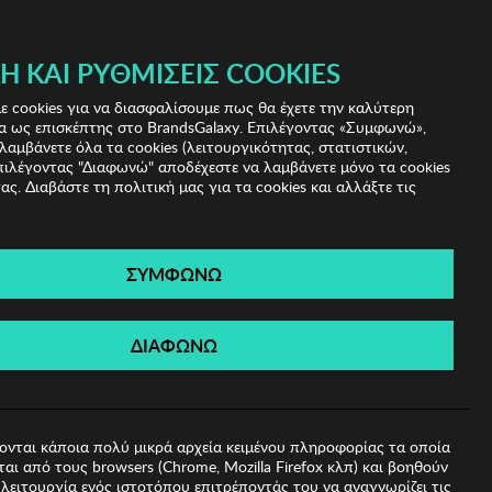
 & IRIS!
Ή ΚΑΙ ΡΥΘΜΊΣΕΙΣ COOKIES
(0)
- ΕΓΓΡΑΦΗ
ΤΟ ΚΑΛΑΘΙ ΜΟΥ
 cookies για να διασφαλίσουμε πως θα έχετε την καλύτερη
α ως επισκέπτης στο BrandsGalaxy. Επιλέγοντας «Συμφωνώ»,
λαμβάνετε όλα τα cookies (λειτουργικότητας, στατιστικών,
πιλέγοντας "Διαφωνώ" αποδέχεστε να λαμβάνετε μόνο τα cookies
ας. Διαβάστε τη πολιτική μας για τα cookies και αλλάξτε τις
ΣΥΜΦΩΝΩ
su
ΔΙΑΦΩΝΩ
ονται κάποια πολύ μικρά αρχεία κειμένου πληροφορίας τα οποία
αι από τους browsers (Chrome, Mozilla Firefox κλπ) και βοηθούν
λειτουργία ενός ιστοτόπου επιτρέποντάς του να αναγνωρίζει τις