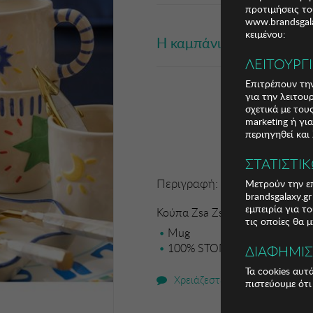
προτιμήσεις το
www.brandsgala
κειμένου:
Η καμπάνια έχει λήξει
ΛΕΙΤΟΥΡΓ
Επιτρέπουν την
για την λειτου
σχετικά με το
marketing ή γι
περιηγηθεί και
ΣΤΑΤΙΣΤΙ
Περιγραφή:
Μετρούν την επ
brandsgalaxy.g
εμπειρία για τ
Κούπα Zsa Zsa Zsu
τις οποίες θα 
Mug
100% STONEWARE
ΔΙΑΦΗΜΙ
Τα cookies αυτ
Χρειάζεστε βοήθεια;
πιστεύουμε ότι