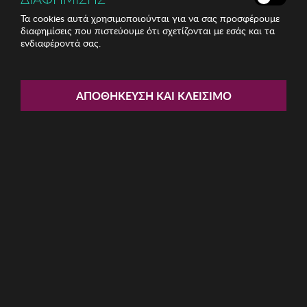
Τα cookies αυτά χρησιμοποιούνται για να σας προσφέρουμε
διαφημίσεις που πιστεύουμε ότι σχετίζονται με εσάς και τα
ενδιαφέροντά σας.
Share:
Γυαλί Martini Zsa Zsa Zsu
ΑΠΟΘΉΚΕΥΣΗ ΚΑΙ ΚΛΕΊΣΙΜΟ
ΚΩΔ: 417ZSU1084
28.63€
Η καμπάνια έχει λήξει
Περιγραφή: