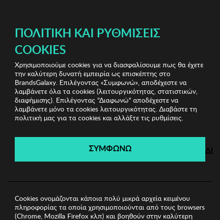
ΔΩΡΕΑΝ ΜΕΤΑΦΟΡΙΚΑ ΜΕ ΑΓΟΡΕΣ ΑΠΌ 49€ ΚΑΙ ΆΝΩ!
ΠΟΛΙΤΙΚΉ ΚΑΙ ΡΥΘΜΊΣΕΙΣ
COOKIES
Χρησιμοποιούμε cookies για να διασφαλίσουμε πως θα έχετε
Home Accessories
Είδη σπιτιού
Γυαλί Martini Zsa
την καλύτερη δυνατή εμπειρία ως επισκέπτης στο
Zsa Zsu
BrandsGalaxy. Επιλέγοντας «Συμφωνώ», αποδέχεστε να
λαμβάνετε όλα τα cookies (λειτουργικότητας, στατιστικών,
διαφήμισης). Επιλέγοντας "Διαφωνώ" αποδέχεστε να
λαμβάνετε μόνο τα cookies λειτουργικότητας. Διαβάστε τη
Home Accessories
πολιτική μας για τα cookies και αλλάξτε τις ρυθμίσεις.
Λήγει σε:
00
ημέρες
|
00
ώρες
00
λεπτά
00
δευτ.
ΣΥΜΦΩΝΩ
ΔΙ
Cookies ονομάζονται κάποια πολύ μικρά αρχεία κειμένου
πληροφορίας τα οποία χρησιμοποιούνται από τους browsers
(Chrome, Mozilla Firefox κλπ) και βοηθούν στην καλύτερη