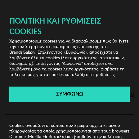
ΔΩΡΕΑΝ ΜΕΤΑΦΟΡΙΚΑ ΜΕ ΠΙΣΤΩΤΙΚΗ Ή ΧΡΕΩΣΤΙΚΗ ΚΑΡΤΑ, PAYPAL & IRIS!
ΔΩΡΕΑΝ ΜΕΤΑΦΟΡΙΚΑ ΜΕ ΑΓΟΡΕΣ ΑΠΌ 49€ ΚΑΙ ΆΝΩ!
ΠΟΛΙΤΙΚΉ ΚΑΙ ΡΥΘΜΊΣΕΙΣ
COOKIES
Χρησιμοποιούμε cookies για να διασφαλίσουμε πως θα έχετε
Home Accessories
Είδη σπιτιού
Πιάτο Zsa Zsa Zsu
την καλύτερη δυνατή εμπειρία ως επισκέπτης στο
BrandsGalaxy. Επιλέγοντας «Συμφωνώ», αποδέχεστε να
λαμβάνετε όλα τα cookies (λειτουργικότητας, στατιστικών,
Home Accessories
διαφήμισης). Επιλέγοντας "Διαφωνώ" αποδέχεστε να
λαμβάνετε μόνο τα cookies λειτουργικότητας. Διαβάστε τη
πολιτική μας για τα cookies και αλλάξτε τις ρυθμίσεις.
Λήγει σε:
00
ημέρες
|
00
ώρες
00
λεπτά
00
δευτ.
ΣΥΜΦΩΝΩ
ΔΙ
Cookies ονομάζονται κάποια πολύ μικρά αρχεία κειμένου
πληροφορίας τα οποία χρησιμοποιούνται από τους browsers
(Chrome, Mozilla Firefox κλπ) και βοηθούν στην καλύτερη