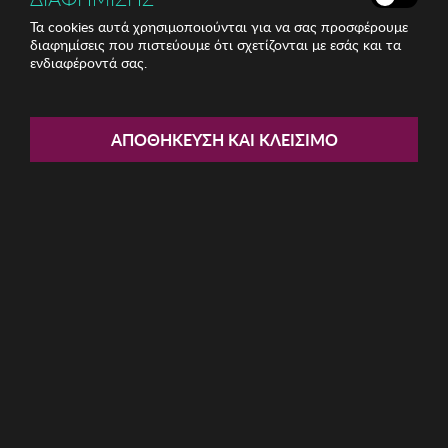
Τα cookies αυτά χρησιμοποιούνται για να σας προσφέρουμε
διαφημίσεις που πιστεύουμε ότι σχετίζονται με εσάς και τα
Share:
ενδιαφέροντά σας.
Πιάτο Zsa Zsa Zsu
ΑΠΟΘΉΚΕΥΣΗ ΚΑΙ ΚΛΕΊΣΙΜΟ
ΚΩΔ: 417ZSU1069
16.71€
Η καμπάνια έχει λήξει
Περιγραφή:
Πιάτο Zsa Zsa Zsu