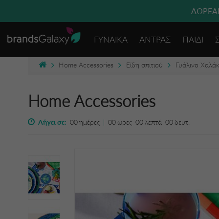
ΔΩΡΕΑΝ
ΓΥΝΑΙΚΑ
ΑΝΤΡΑΣ
ΠΑΙΔΙ
Home Accessories
Είδη σπιτιού
Γυάλινο Χαλάκ
Home Accessories
Λήγει σε:
00
ημέρες
|
00
ώρες
00
λεπτά
00
δευτ.