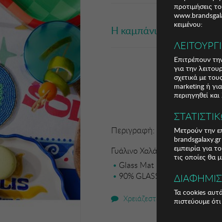
προτιμήσεις το
www.brandsgala
κειμένου:
Η καμπάνια έχει λήξει
ΛΕΙΤΟΥΡΓ
Επιτρέπουν την
για την λειτου
σχετικά με το
marketing ή γι
περιηγηθεί και
ΣΤΑΤΙΣΤΙ
Περιγραφή:
Μετρούν την επ
brandsgalaxy.g
εμπειρία για τ
Γυάλινο Χαλάκι Zsa Zsa Zsu
τις οποίες θα 
Glass Mat
90% GLASS / 5% POLYESTER
ΔΙΑΦΗΜΙ
Τα cookies αυτ
Χρειάζεστε βοήθεια;
πιστεύουμε ότι