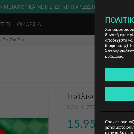
 ΜΕΤΑΦΟΡΙΚΑ ΜΕ ΠΙΣΤΩΤΙΚΗ Ή ΧΡΕΩΣΤΙΚΗ ΚΑΡΤΑ, PAYPAL
ΔΩΡΕΑΝ ΜΕΤΑΦΟΡΙΚΑ ΜΕ ΑΓΟΡΕΣ ΑΠΌ 49€ ΚΑΙ ΆΝΩ!
ΠΟΛΙΤΙΚ
ΣΠΙΤΙ
ΟΜΟΡΦΙΑ
ΕΙΣΟΔΟΣ 
Χρησιμοποιούμε
δυνατή εμπειρί
ι Zsa Zsa Zsu
αποδέχεστε να 
διαφήμισης). Ε
λειτουργικότητ
ρυθμίσεις.
Γυάλινο Χαλάκι Z
ΚΩΔ: 417ZSU1048
15.95€
Cookies ονομάζ
χρησιμοποιούντ
στην καλύτερη 