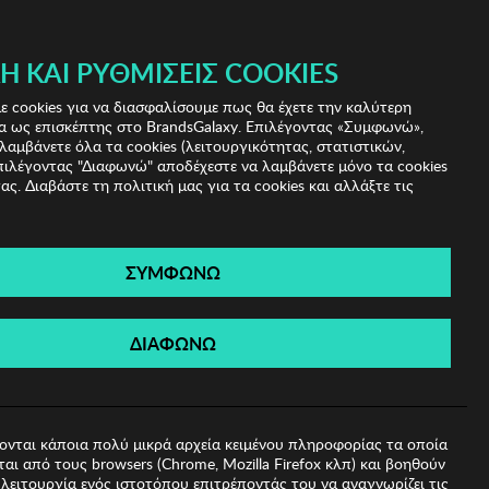
 & IRIS!
Ή ΚΑΙ ΡΥΘΜΊΣΕΙΣ COOKIES
(0)
- ΕΓΓΡΑΦΗ
ΤΟ ΚΑΛΑΘΙ ΜΟΥ
 cookies για να διασφαλίσουμε πως θα έχετε την καλύτερη
α ως επισκέπτης στο BrandsGalaxy. Επιλέγοντας «Συμφωνώ»,
λαμβάνετε όλα τα cookies (λειτουργικότητας, στατιστικών,
πιλέγοντας "Διαφωνώ" αποδέχεστε να λαμβάνετε μόνο τα cookies
ας. Διαβάστε τη πολιτική μας για τα cookies και αλλάξτε τις
ΣΥΜΦΩΝΩ
sa Zsa Zsu
ΔΙΑΦΩΝΩ
ονται κάποια πολύ μικρά αρχεία κειμένου πληροφορίας τα οποία
αι από τους browsers (Chrome, Mozilla Firefox κλπ) και βοηθούν
λειτουργία ενός ιστοτόπου επιτρέποντάς του να αναγνωρίζει τις