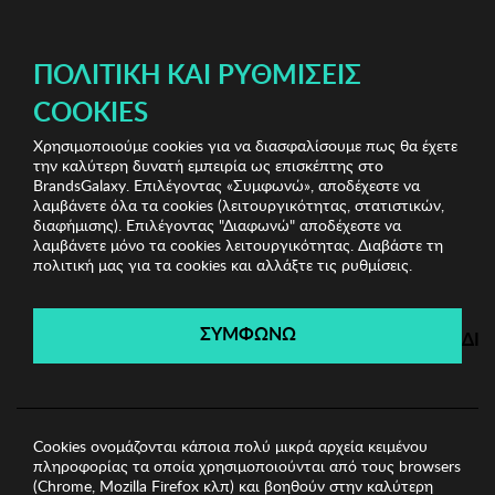
ΔΩΡΕΑΝ ΜΕΤΑΦΟΡΙΚΑ ΜΕ ΠΙΣΤΩΤΙΚΗ Ή ΧΡΕΩΣΤΙΚΗ ΚΑΡΤΑ, PAYPAL & IRIS!
ΠΟΛΙΤΙΚΉ ΚΑΙ ΡΥΘΜΊΣΕΙΣ
COOKIES
Χρησιμοποιούμε cookies για να διασφαλίσουμε πως θα έχετε
Home Accessories
Είδη σπιτιού
Κεραμικό Μπολ Zsa
την καλύτερη δυνατή εμπειρία ως επισκέπτης στο
Zsa Zsu
BrandsGalaxy. Επιλέγοντας «Συμφωνώ», αποδέχεστε να
λαμβάνετε όλα τα cookies (λειτουργικότητας, στατιστικών,
διαφήμισης). Επιλέγοντας "Διαφωνώ" αποδέχεστε να
λαμβάνετε μόνο τα cookies λειτουργικότητας. Διαβάστε τη
Home Accessories
πολιτική μας για τα cookies και αλλάξτε τις ρυθμίσεις.
Λήγει σε:
00
ημέρες
|
00
ώρες
00
λεπτά
00
δευτ.
ΣΥΜΦΩΝΩ
ΔΙ
Cookies ονομάζονται κάποια πολύ μικρά αρχεία κειμένου
πληροφορίας τα οποία χρησιμοποιούνται από τους browsers
(Chrome, Mozilla Firefox κλπ) και βοηθούν στην καλύτερη