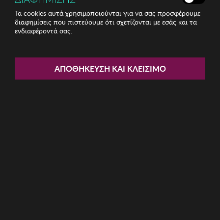
Τα cookies αυτά χρησιμοποιούνται για να σας προσφέρουμε
διαφημίσεις που πιστεύουμε ότι σχετίζονται με εσάς και τα
ενδιαφέροντά σας.
Share:
Κεραμικό Μπολ Zsa Zsa Zsu
ΑΠΟΘΉΚΕΥΣΗ ΚΑΙ ΚΛΕΊΣΙΜΟ
ΚΩΔ: 417ZSU1014
19.99€
Η καμπάνια έχει λήξει
Περιγραφή: