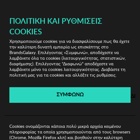
ΔΩΡΕΑΝ ΜΕΤΑΦΟΡΙΚΑ ΜΕ ΠΙΣΤΩΤΙΚΗ Ή ΧΡΕΩΣΤΙΚΗ ΚΑΡΤΑ, PAYPAL & IRIS!
ΔΩΡΕΑΝ ΜΕΤΑΦΟΡΙΚΑ ΜΕ ΑΓΟΡΕΣ ΑΠΌ 49€ ΚΑΙ ΆΝΩ!
ΠΟΛΙΤΙΚΉ ΚΑΙ ΡΥΘΜΊΣΕΙΣ
COOKIES
Χρησιμοποιούμε cookies για να διασφαλίσουμε πως θα έχετε
Home Accessories
Είδη σπιτιού
Πιάτο Zsa Zsa Zsu
την καλύτερη δυνατή εμπειρία ως επισκέπτης στο
BrandsGalaxy. Επιλέγοντας «Συμφωνώ», αποδέχεστε να
λαμβάνετε όλα τα cookies (λειτουργικότητας, στατιστικών,
Home Accessories
διαφήμισης). Επιλέγοντας "Διαφωνώ" αποδέχεστε να
λαμβάνετε μόνο τα cookies λειτουργικότητας. Διαβάστε τη
πολιτική μας για τα cookies και αλλάξτε τις ρυθμίσεις.
Λήγει σε:
00
ημέρες
|
00
ώρες
00
λεπτά
00
δευτ.
ΣΥΜΦΩΝΩ
ΔΙ
Cookies ονομάζονται κάποια πολύ μικρά αρχεία κειμένου
πληροφορίας τα οποία χρησιμοποιούνται από τους browsers
(Chrome, Mozilla Firefox κλπ) και βοηθούν στην καλύτερη