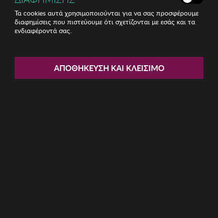
Τα cookies αυτά χρησιμοποιούνται για να σας προσφέρουμε
διαφημίσεις που πιστεύουμε ότι σχετίζονται με εσάς και τα
Share:
ενδιαφέροντά σας.
Πιάτο Zsa Zsa Zsu
ΑΠΟΘΉΚΕΥΣΗ ΚΑΙ ΚΛΕΊΣΙΜΟ
ΚΩΔ: 417ZSU1002004
22.22€
Η καμπάνια έχει λήξει
Περιγραφή:
Πιάτο Zsa Zsa Zsu