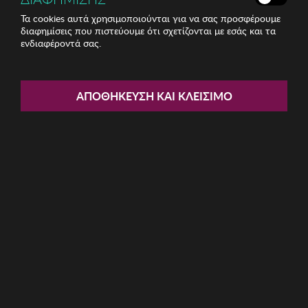
Τα cookies αυτά χρησιμοποιούνται για να σας προσφέρουμε
διαφημίσεις που πιστεύουμε ότι σχετίζονται με εσάς και τα
Share:
ενδιαφέροντά σας.
Βάζο Zsa Zsa Zsu
ΑΠΟΘΉΚΕΥΣΗ ΚΑΙ ΚΛΕΊΣΙΜΟ
ΚΩΔ: 229ZSU1901
28.31€
Η καμπάνια έχει λήξει
Περιγραφή:
Βάζο Zsa Zsa Zsu