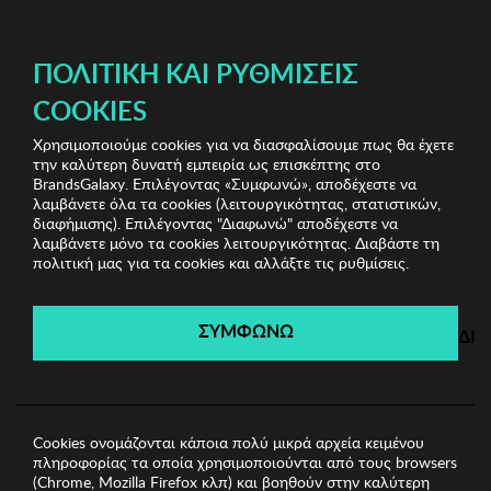
ΔΩΡΕΑΝ ΜΕΤΑΦΟΡΙΚΑ ΜΕ ΑΓΟΡΕΣ ΑΠΌ 49€ ΚΑΙ ΆΝΩ!
ΠΟΛΙΤΙΚΉ ΚΑΙ ΡΥΘΜΊΣΕΙΣ
COOKIES
Χρησιμοποιούμε cookies για να διασφαλίσουμε πως θα έχετε
Home Accessories
Είδη σπιτιού
Βάζο Zsa Zsa Zsu
την καλύτερη δυνατή εμπειρία ως επισκέπτης στο
BrandsGalaxy. Επιλέγοντας «Συμφωνώ», αποδέχεστε να
λαμβάνετε όλα τα cookies (λειτουργικότητας, στατιστικών,
Home Accessories
διαφήμισης). Επιλέγοντας "Διαφωνώ" αποδέχεστε να
λαμβάνετε μόνο τα cookies λειτουργικότητας. Διαβάστε τη
πολιτική μας για τα cookies και αλλάξτε τις ρυθμίσεις.
Λήγει σε:
00
ημέρες
|
00
ώρες
00
λεπτά
00
δευτ.
ΣΥΜΦΩΝΩ
ΔΙ
Cookies ονομάζονται κάποια πολύ μικρά αρχεία κειμένου
πληροφορίας τα οποία χρησιμοποιούνται από τους browsers
(Chrome, Mozilla Firefox κλπ) και βοηθούν στην καλύτερη