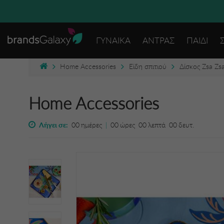
ΔΩΡΕΑΝ
ΓΥΝΑΙΚΑ
ΑΝΤΡΑΣ
ΠΑΙΔΙ
Home Accessories
Είδη σπιτιού
Δίσκος Zsa Zs
Home Accessories
Λήγει σε:
00
ημέρες
|
00
ώρες
00
λεπτά
00
δευτ.