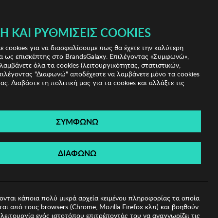
 & IRIS!
Ή ΚΑΙ ΡΥΘΜΊΣΕΙΣ COOKIES
(0)
- ΕΓΓΡΑΦΗ
ΤΟ ΚΑΛΑΘΙ ΜΟΥ
 cookies για να διασφαλίσουμε πως θα έχετε την καλύτερη
α ως επισκέπτης στο BrandsGalaxy. Επιλέγοντας «Συμφωνώ»,
λαμβάνετε όλα τα cookies (λειτουργικότητας, στατιστικών,
πιλέγοντας "Διαφωνώ" αποδέχεστε να λαμβάνετε μόνο τα cookies
ας. Διαβάστε τη πολιτική μας για τα cookies και αλλάξτε τις
ΣΥΜΦΩΝΩ
su
ΔΙΑΦΩΝΩ
ονται κάποια πολύ μικρά αρχεία κειμένου πληροφορίας τα οποία
αι από τους browsers (Chrome, Mozilla Firefox κλπ) και βοηθούν
λειτουργία ενός ιστοτόπου επιτρέποντάς του να αναγνωρίζει τις