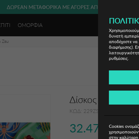
 ΜΕΤΑΦΟΡΙΚΑ ΜΕ ΠΙΣΤΩΤΙΚΗ Ή ΧΡΕΩΣΤΙΚΗ ΚΑΡΤΑ, PAYPAL
ΔΩΡΕΑΝ ΜΕΤΑΦΟΡΙΚΑ ΜΕ ΑΓΟΡΕΣ ΑΠΌ 49€ ΚΑΙ ΆΝΩ!
ΠΟΛΙΤΙΚ
ΣΠΙΤΙ
ΟΜΟΡΦΙΑ
ΕΙΣΟΔΟΣ 
Χρησιμοποιούμε
δυνατή εμπειρί
a Zsu
αποδέχεστε να 
διαφήμισης). Ε
λειτουργικότητ
ρυθμίσεις.
Δίσκος Zsa Zsa Z
ΚΩΔ: 229ZSU1545
32.47€
Cookies ονομάζ
χρησιμοποιούντ
στην καλύτερη 