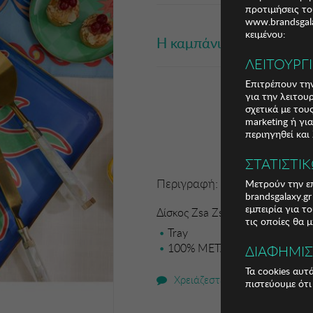
προτιμήσεις το
www.brandsgala
κειμένου:
Η καμπάνια έχει λήξει
ΛΕΙΤΟΥΡΓ
Επιτρέπουν την
για την λειτου
σχετικά με το
marketing ή γι
περιηγηθεί και
ΣΤΑΤΙΣΤΙ
Περιγραφή:
Μετρούν την επ
brandsgalaxy.g
εμπειρία για τ
Δίσκος Zsa Zsa Zsu
τις οποίες θα 
Tray
100% METAL
ΔΙΑΦΗΜΙ
Τα cookies αυτ
Χρειάζεστε βοήθεια;
πιστεύουμε ότι