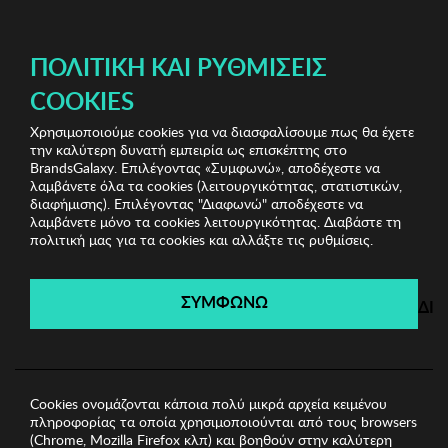
ΔΩΡΕΑΝ ΜΕΤΑΦΟΡΙΚΑ ΜΕ ΠΙΣΤΩΤΙΚΗ Ή ΧΡΕΩΣΤΙΚΗ ΚΑΡΤΑ, PAYPAL & IRIS!
ΔΩΡΕΑΝ ΜΕΤΑΦΟΡΙΚΑ ΜΕ ΑΓΟΡΕΣ ΑΠΌ 49€ ΚΑΙ ΆΝΩ!
ΠΟΛΙΤΙΚΉ ΚΑΙ ΡΥΘΜΊΣΕΙΣ
COOKIES
Χρησιμοποιούμε cookies για να διασφαλίσουμε πως θα έχετε
Home Accessories
Είδη σπιτιού
Δίσκος Zsa Zsa
την καλύτερη δυνατή εμπειρία ως επισκέπτης στο
Zsu
BrandsGalaxy. Επιλέγοντας «Συμφωνώ», αποδέχεστε να
λαμβάνετε όλα τα cookies (λειτουργικότητας, στατιστικών,
διαφήμισης). Επιλέγοντας "Διαφωνώ" αποδέχεστε να
λαμβάνετε μόνο τα cookies λειτουργικότητας. Διαβάστε τη
Home Accessories
πολιτική μας για τα cookies και αλλάξτε τις ρυθμίσεις.
Λήγει σε:
00
ημέρες
|
00
ώρες
00
λεπτά
00
δευτ.
ΣΥΜΦΩΝΩ
ΔΙ
Cookies ονομάζονται κάποια πολύ μικρά αρχεία κειμένου
πληροφορίας τα οποία χρησιμοποιούνται από τους browsers
(Chrome, Mozilla Firefox κλπ) και βοηθούν στην καλύτερη