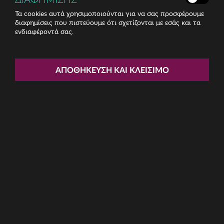
Τα cookies αυτά χρησιμοποιούνται για να σας προσφέρουμε
διαφημίσεις που πιστεύουμε ότι σχετίζονται με εσάς και τα
ενδιαφέροντά σας.
Share:
Δίσκος Zsa Zsa Zsu
ΑΠΟΘΉΚΕΥΣΗ ΚΑΙ ΚΛΕΊΣΙΜΟ
ΚΩΔ: 229ZSU1543010
28.31€
Η καμπάνια έχει λήξει
Περιγραφή: