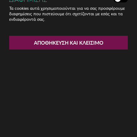
Τα cookies αυτά χρησιμοποιούνται για να σας προσφέρουμε
διαφημίσεις που πιστεύουμε ότι σχετίζονται με εσάς και τα
ενδιαφέροντά σας.
Share:
Διακοσμητικό Zsa Zsa Zsu
ΑΠΟΘΉΚΕΥΣΗ ΚΑΙ ΚΛΕΊΣΙΜΟ
ΚΩΔ: 229ZSU1528
34.97€
Η καμπάνια έχει λήξει
Περιγραφή: