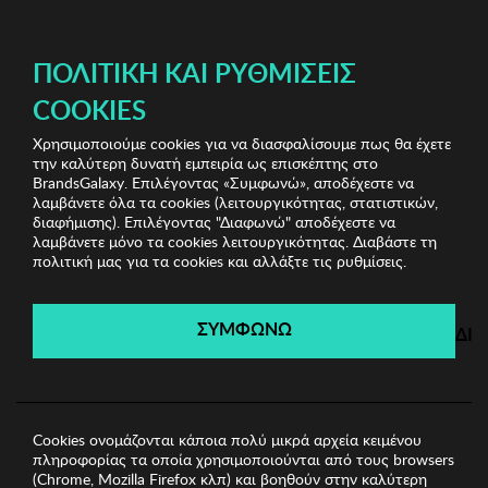
ΔΩΡΕΑΝ ΜΕΤΑΦΟΡΙΚΑ ΜΕ ΑΓΟΡΕΣ ΑΠΌ 49€ ΚΑΙ ΆΝΩ!
ΠΟΛΙΤΙΚΉ ΚΑΙ ΡΥΘΜΊΣΕΙΣ
COOKIES
Χρησιμοποιούμε cookies για να διασφαλίσουμε πως θα έχετε
Home Accessories
Είδη σπιτιού
Διακοσμητικό Zsa
την καλύτερη δυνατή εμπειρία ως επισκέπτης στο
Zsa Zsu
BrandsGalaxy. Επιλέγοντας «Συμφωνώ», αποδέχεστε να
λαμβάνετε όλα τα cookies (λειτουργικότητας, στατιστικών,
διαφήμισης). Επιλέγοντας "Διαφωνώ" αποδέχεστε να
λαμβάνετε μόνο τα cookies λειτουργικότητας. Διαβάστε τη
Home Accessories
πολιτική μας για τα cookies και αλλάξτε τις ρυθμίσεις.
Λήγει σε:
00
ημέρες
|
00
ώρες
00
λεπτά
00
δευτ.
ΣΥΜΦΩΝΩ
ΔΙ
Cookies ονομάζονται κάποια πολύ μικρά αρχεία κειμένου
πληροφορίας τα οποία χρησιμοποιούνται από τους browsers
(Chrome, Mozilla Firefox κλπ) και βοηθούν στην καλύτερη