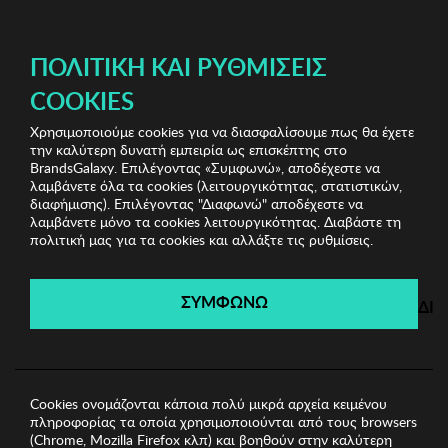
ΔΩΡΕΑΝ ΜΕΤΑΦΟΡΙΚΑ ΜΕ ΠΙΣΤΩΤΙΚΗ Ή ΧΡΕΩΣΤΙΚΗ ΚΑΡΤΑ, PAYPAL & IRIS!
ΠΟΛΙΤΙΚΉ ΚΑΙ ΡΥΘΜΊΣΕΙΣ
COOKIES
Χρησιμοποιούμε cookies για να διασφαλίσουμε πως θα έχετε
Home Accessories
Είδη σπιτιού
Διακοσμητικό Zsa
την καλύτερη δυνατή εμπειρία ως επισκέπτης στο
Zsa Zsu
BrandsGalaxy. Επιλέγοντας «Συμφωνώ», αποδέχεστε να
λαμβάνετε όλα τα cookies (λειτουργικότητας, στατιστικών,
διαφήμισης). Επιλέγοντας "Διαφωνώ" αποδέχεστε να
λαμβάνετε μόνο τα cookies λειτουργικότητας. Διαβάστε τη
Home Accessories
πολιτική μας για τα cookies και αλλάξτε τις ρυθμίσεις.
Λήγει σε:
00
ημέρες
|
00
ώρες
00
λεπτά
00
δευτ.
ΣΥΜΦΩΝΩ
ΔΙ
Cookies ονομάζονται κάποια πολύ μικρά αρχεία κειμένου
πληροφορίας τα οποία χρησιμοποιούνται από τους browsers
(Chrome, Mozilla Firefox κλπ) και βοηθούν στην καλύτερη