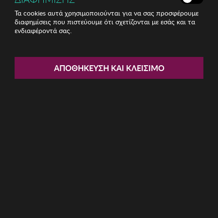
Τα cookies αυτά χρησιμοποιούνται για να σας προσφέρουμε
διαφημίσεις που πιστεύουμε ότι σχετίζονται με εσάς και τα
ενδιαφέροντά σας.
Share:
Διακοσμητικό Zsa Zsa Zsu
ΑΠΟΘΉΚΕΥΣΗ ΚΑΙ ΚΛΕΊΣΙΜΟ
ΚΩΔ: 229ZSU1507
15.38€
Η καμπάνια έχει λήξει
Περιγραφή: